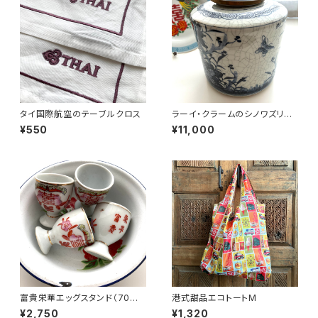
タイ国際航空のテーブルクロス
ラーイ・クラームのシノワズリ円
筒壺
¥550
¥11,000
富貴栄華エッグスタンド（70年
港式甜品エコトートM
代景徳鎮デッドストック）
¥2,750
¥1,320