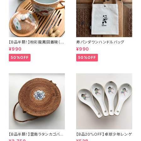
【B品半額！】粉彩龍鳳図蓋碗（8
寿パンダワンハンドルバッグ
0年代景徳鎮デッドストック）
¥990
¥990
50%OFF
50%OFF
【B品半額！】雲南ラタンカゴバッ
【B品20%OFF】卓球少年レンゲ
グ