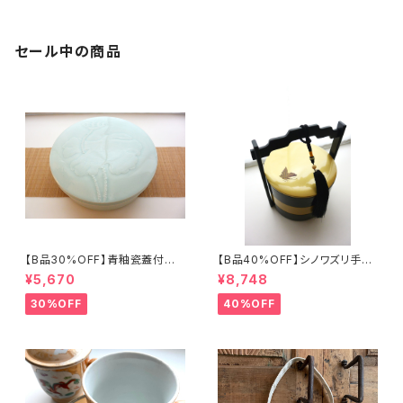
セール中の商品
【B品30%OFF】青釉瓷蓋付盒
【B品40%OFF】シノワズリ手提
（蓮の実）
げ三段重「バタフライ」
¥5,670
¥8,748
30%OFF
40%OFF