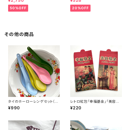
¥2,750
¥528
50%OFF
20%OFF
その他の商品
タイのホーローレンゲセット（ペ
レトロ紅包「幸福基金」「美容基
ールカラー）
金」セット
¥990
¥220