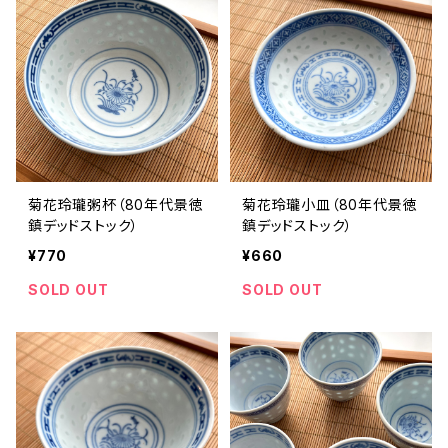
菊花玲瓏粥杯（80年代景徳
菊花玲瓏小皿（80年代景徳
鎮デッドストック）
鎮デッドストック）
¥770
¥660
SOLD OUT
SOLD OUT