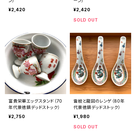
ン）
ーン）
¥2,420
¥2,420
SOLD OUT
富貴栄華エッグスタンド（70
雷紋と龍図のレンゲ（80年
年代景徳鎮デッドストック）
代景徳鎮デッドストック）
¥2,750
¥1,980
SOLD OUT