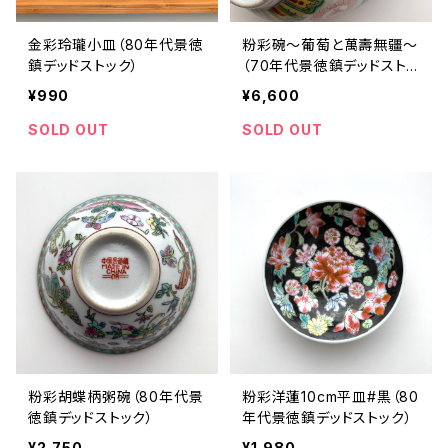
金彩玲瓏小皿（80年代景徳
粉彩碗〜葡萄と萬壽無疆〜
鎮デッドストック）
（70年代景徳鎮デッドストッ
ク）
¥990
¥6,600
SOLD OUT
SOLD OUT
粉彩胡蝶柄粥碗（80年代景
粉彩洋蓮10cm平皿#黒（80
徳鎮デッドストック）
年代景徳鎮デッドストック）
¥2,750
¥1,980