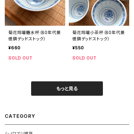
菊花玲瓏糖水杯（80年代景
菊花玲瓏小茶杯（80年代景
徳鎮デッドストック）
徳鎮デッドストック）
¥660
¥550
SOLD OUT
SOLD OUT
もっと見る
CATEGORY
シノワズリ雑貨