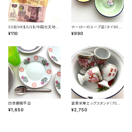
SG$/HK$/US$/中国元天地銀
ホーローのスープ皿（タイ90年
行券
代製デッドストック）
¥110
¥990
四季躑躅平皿
富貴栄華エッグスタンド（70年
代景徳鎮デッドストック）
¥1,650
¥2,750