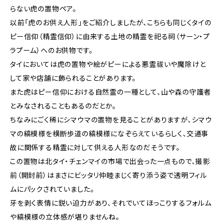
らない虎の置物ペア。
以前「虎のお供え人形」をご紹介しましたが、こちらも同じくタイの
ピー信仰（精霊信仰）に由来する土地の精霊を祀る祠（サーン・プ
ラプーム）へのお供物です。
タイにおいては虎の置物や絵がピーによる悪霊祓いや魔除けと
して家や店舗に飾られることがあります。
また虎はピー信仰における自然霊の一種として、山や森の守護者
とみなされることもあるのだとか。
ちなみにごく稀にシマウマの置物を見ることがありますが、シマウ
マの縞模様を横断歩道の縞模様になぞらえているらしく、交通事
故に関係する精霊に対して供える人形なのだそうです。
この置物は北タイ・チェンマイの市場で出会った一点もので、撮影
前（開封前）はまさにビッタリ仲睦まじく寄り添う姿で透明フィル
ムにパックされていました。
牙を剥く表情に鋭い迫力があり、それでいてほっこりするフォルム
や縞模様の立体感が堪りませんね。