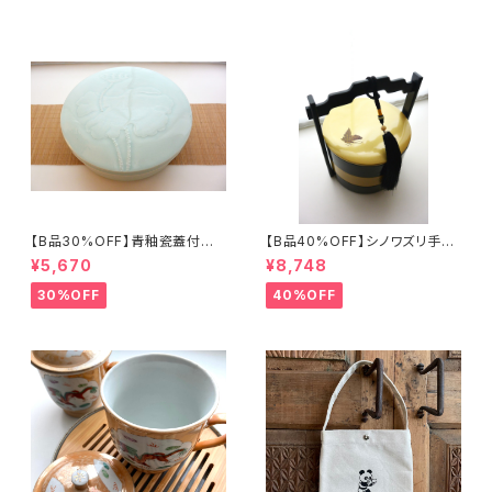
【B品30%OFF】青釉瓷蓋付盒
【B品40%OFF】シノワズリ手提
（蓮の実）
げ三段重「バタフライ」
¥5,670
¥8,748
30%OFF
40%OFF