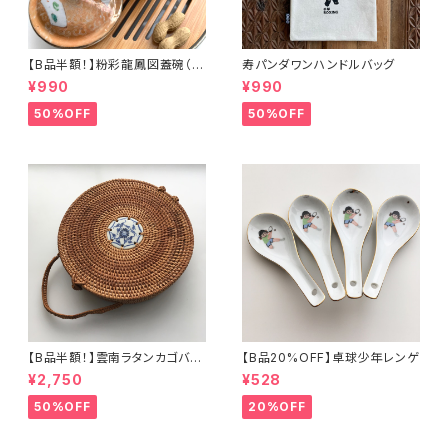
【B品半額！】粉彩龍鳳図蓋碗（8
寿パンダワンハンドルバッグ
0年代景徳鎮デッドストック）
¥990
¥990
50%OFF
50%OFF
【B品半額！】雲南ラタンカゴバッ
【B品20%OFF】卓球少年レンゲ
グ
¥2,750
¥528
50%OFF
20%OFF