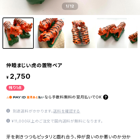
1
/12
仲睦まじい虎の置物ペア
2,750
¥
残り1点
なら
手数料無料の
翌月払いでOK
別途送料がかかります。
送料を確認する
¥11,000以上のご注文で国内送料が無料になります。
牙を剥きつつもピッタリと戯れ合う、仲が良いのか悪いのか分か