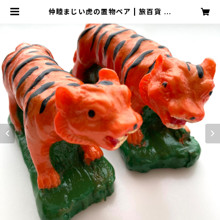
仲睦まじい虎の置物ペア | 旅百貨 寿
百貨