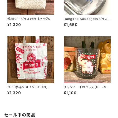
越南シーグラスのカゴバッグS
Bangkok Sausageのグラス
（80〜90年代タイ制造）
¥1,320
¥1,650
タイ「手標NGUAN SOON」エ
チャンノーイのグラス（80〜90
コバッグ
年代タイ制造）
¥1,320
¥1,100
セール中の商品