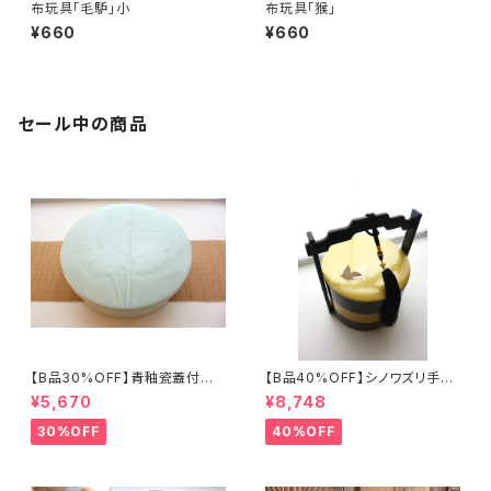
布玩具「毛馿」小
布玩具「猴」
¥660
¥660
セール中の商品
【B品30%OFF】青釉瓷蓋付盒
【B品40%OFF】シノワズリ手提
（蓮の実）
げ三段重「バタフライ」
¥5,670
¥8,748
30%OFF
40%OFF