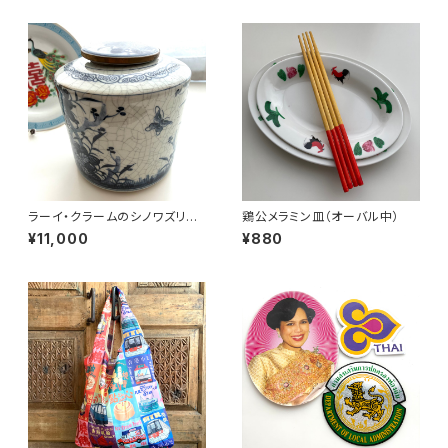
ラーイ・クラームのシノワズリ円
鶏公メラミン皿（オーバル中）
筒壺
¥11,000
¥880