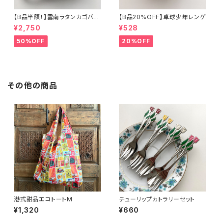
【B品半額！】雲南ラタンカゴバッ
【B品20%OFF】卓球少年レンゲ
グ
¥2,750
¥528
50%OFF
20%OFF
その他の商品
港式甜品エコトートM
チューリップカトラリーセット
¥1,320
¥660