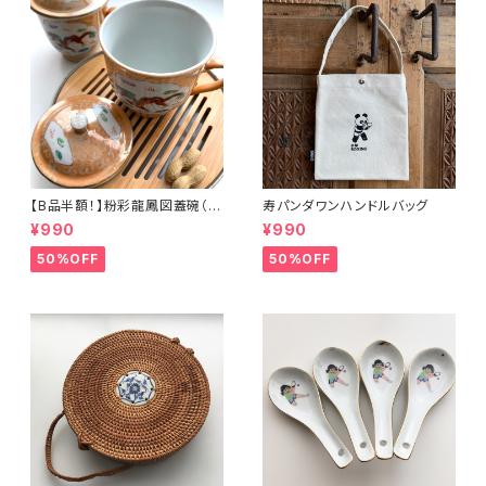
【B品半額！】粉彩龍鳳図蓋碗（8
寿パンダワンハンドルバッグ
0年代景徳鎮デッドストック）
¥990
¥990
50%OFF
50%OFF