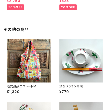
¥2,750
¥528
50%OFF
20%OFF
その他の商品
港式甜品エコトートM
鶏公メラミン粥碗
¥1,320
¥770