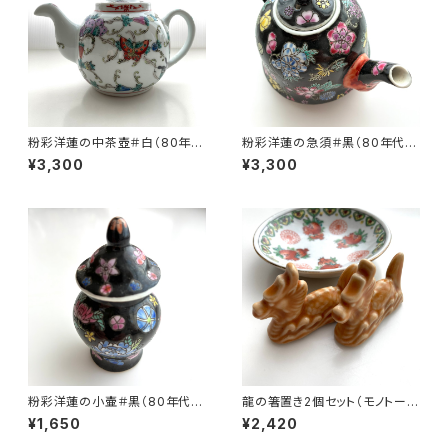
粉彩洋蓮の中茶壺＃白（80年代
粉彩洋蓮の急須＃黒（80年代景
景徳鎮デッドストック）
徳鎮デッドストック）
¥3,300
¥3,300
粉彩洋蓮の小壷＃黒（80年代景
龍の箸置き2個セット（モノトー
徳鎮デッドストック）
ン）
¥1,650
¥2,420