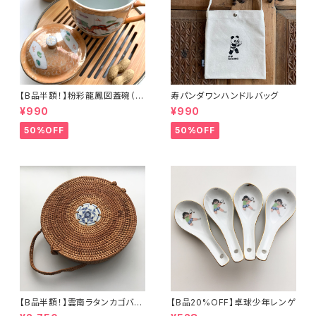
【B品半額！】粉彩龍鳳図蓋碗（8
寿パンダワンハンドルバッグ
0年代景徳鎮デッドストック）
¥990
¥990
50%OFF
50%OFF
【B品半額！】雲南ラタンカゴバッ
【B品20%OFF】卓球少年レンゲ
グ