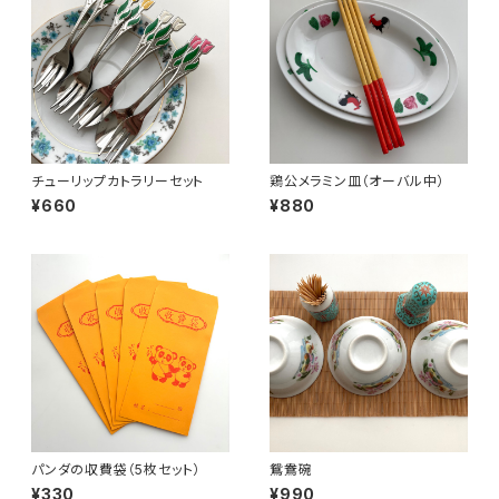
チューリップカトラリーセット
鶏公メラミン皿（オーバル中）
¥660
¥880
パンダの収費袋（5枚セット）
鴛鴦碗
¥330
¥990