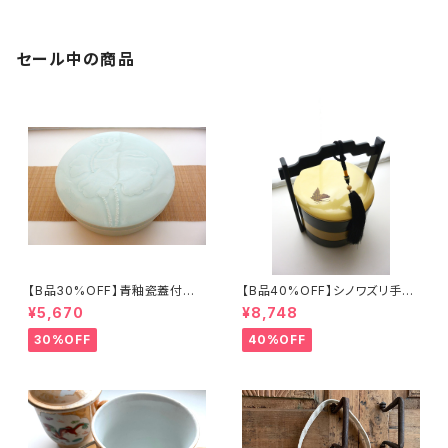
セール中の商品
【B品30%OFF】青釉瓷蓋付盒
【B品40%OFF】シノワズリ手提
（蓮の実）
げ三段重「バタフライ」
¥5,670
¥8,748
30%OFF
40%OFF