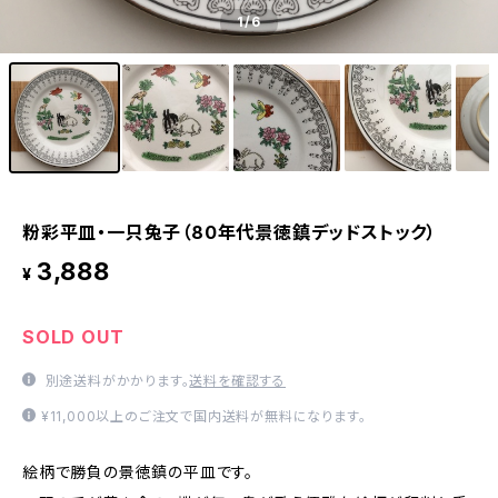
1
/6
粉彩平皿・一只兔子（80年代景徳鎮デッドストック）
3,888
¥
SOLD OUT
別途送料がかかります。
送料を確認する
¥11,000以上のご注文で国内送料が無料になります。
絵柄で勝負の景徳鎮の平皿です。