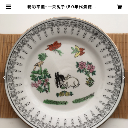
粉彩平皿・一只兔子（80年代景徳鎮デ
ッドストック） | 旅百貨 寿百貨