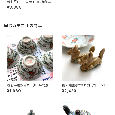
粉彩平皿・一只兔子（80年代景
徳鎮デッドストック）
¥3,888
同じカテゴリの商品
粉彩洋蓮飯碗#白（80年代景徳
龍の箸置き2個セット（2トーン）
鎮デッドストック）
¥1,980
¥2,420