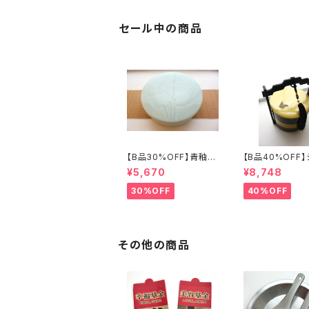
セール中の商品
【B品30%OFF】青釉瓷
【B品40%OFF
蓋付盒（蓮の実）
ズリ手提げ三段重
¥5,670
¥8,748
フライ」
30%OFF
40%OFF
その他の商品