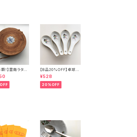
半額！】雲南ラタン
【B品20%OFF】卓球少
ッグ
年レンゲ
50
¥528
OFF
20%OFF