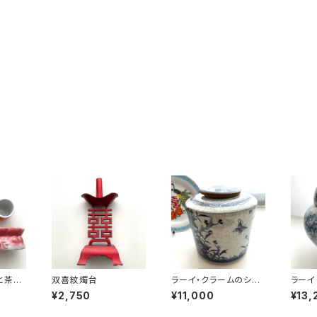
と茶盤
双喜紋燭台
ラーイ・クラームのシノ
ラーイ
ワズリ円筒壺
ワズリ
¥2,750
¥11,000
¥13,