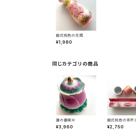
越式桃色の花瓶
¥1,980
同じカテゴリの商品
蓮の蓋碗Ｍ
越式桃色の茶杯
セット
¥3,960
¥2,750