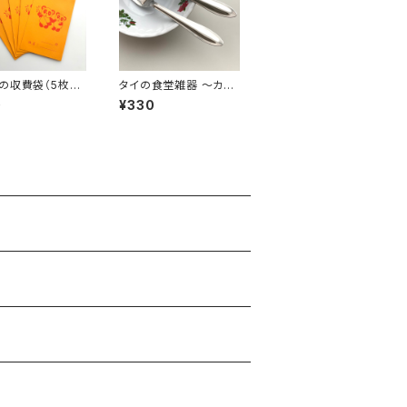
の収費袋（5枚セ
タイの食堂雑器 〜カト
ラリーセット〜
0
¥330