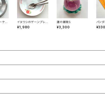
ーケ」
イヌワシのゲーンプレ
蓮の蓋碗Ｓ
パンダ
ート（タイ80年代製）
ット）
¥1,980
¥3,300
¥33