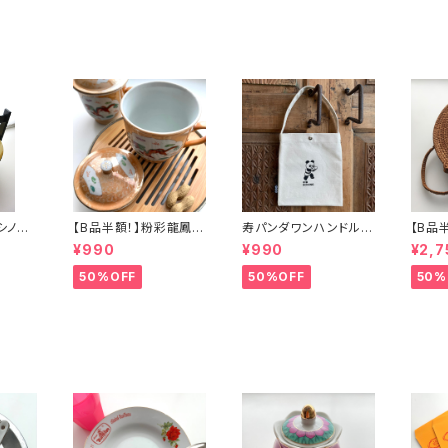
】シノワ
【B品半額！】粉彩龍鳳図
寿パンダワンハンドルバ
【B品
「バタ
蓋碗（80年代景徳鎮デ
ッグ
カゴバ
¥990
¥990
¥2,7
ッドストック）
50%OFF
50%OFF
50%