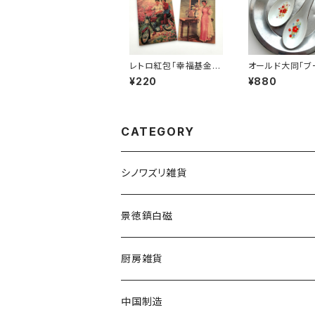
レトロ紅包「幸福基金」
オールド大同「ブ
「美容基金」セット
レンゲ
¥220
¥880
CATEGORY
シノワズリ雑貨
景徳鎮白磁
厨房雑貨
中国制造