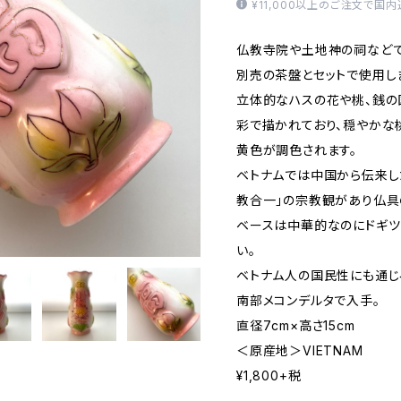
¥11,000以上のご注文で国
仏教寺院や土地神の祠など
別売の茶盤とセットで使用し
立体的なハスの花や桃、銭の
彩で描かれており、穏やかな
黄色が調色されます。
ベトナムでは中国から伝来し
教合一」の宗教観があり仏具
ベースは中華的なのにドギツ
い。
ベトナム人の国民性にも通じ
南部メコンデルタで入手。
直径7cm×高さ15cm
＜原産地＞VIETNAM
¥1,800+税