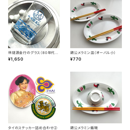
林燧源金行のグラス（80年代タ
鶏公メラミン皿（オーバル小）
イ制造）
¥1,650
¥770
タイのステッカー詰め合わせ②
鶏公メラミン飯碗