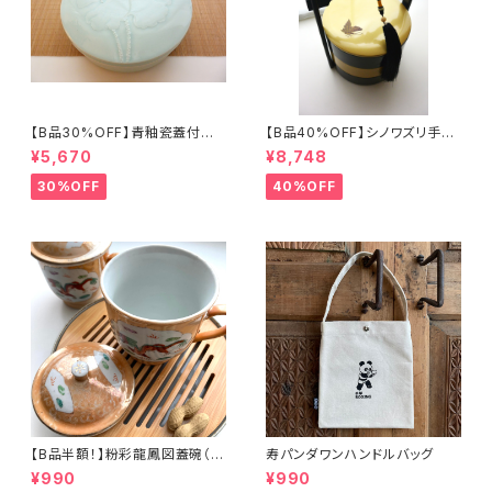
【B品30%OFF】青釉瓷蓋付盒
【B品40%OFF】シノワズリ手提
（蓮の実）
げ三段重「バタフライ」
¥5,670
¥8,748
30%OFF
40%OFF
【B品半額！】粉彩龍鳳図蓋碗（8
寿パンダワンハンドルバッグ
0年代景徳鎮デッドストック）
¥990
¥990