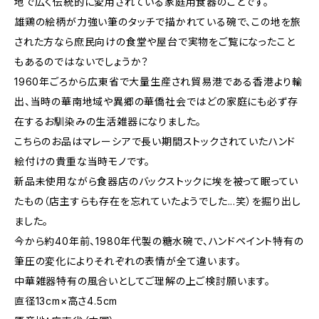
地で広く伝統的に愛用されている家庭用食器のことです。
雄鶏の絵柄が力強い筆のタッチで描かれている碗で、この地を旅
された方なら庶民向けの食堂や屋台で実物をご覧になったこと
もあるのではないでしょうか？
1960年ごろから広東省で大量生産され貿易港である香港より輸
出、当時の華南地域や異郷の華僑社会ではどの家庭にも必ず存
在するお馴染みの生活雑器になりました。
こちらのお品はマレーシアで長い期間ストックされていたハンド
絵付けの貴重な当時モノです。
新品未使用ながら食器店のバックストックに埃を被って眠ってい
たもの（店主すらも存在を忘れていたようでした...笑）を掘り出し
ました。
今から約40年前、1980年代製の糖水碗で、ハンドペイント特有の
筆圧の変化によりそれぞれの表情が全て違います。
中華雑器特有の風合いとしてご理解の上ご検討願います。
直径13cm×高さ4.5cm