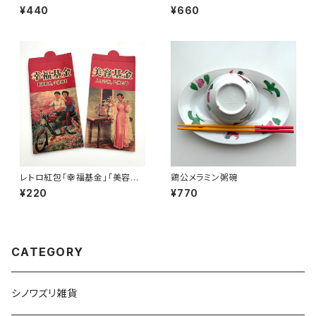
¥440
¥660
レトロ紅包「幸福基金」「美容基
鶏公メラミン粥碗
金」セット
¥220
¥770
CATEGORY
シノワズリ雑貨