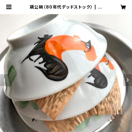
鶏公碗（80年代デッドストック） | 旅
百貨 寿百貨