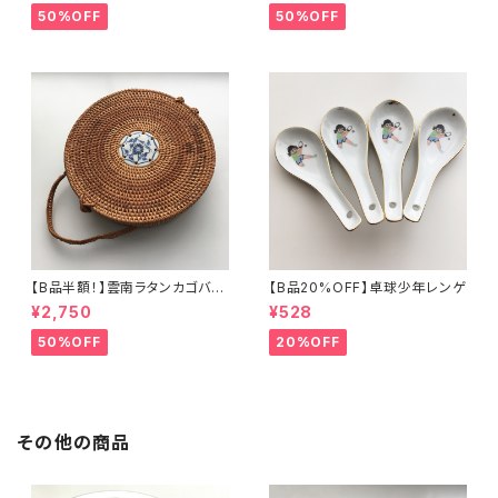
50%OFF
50%OFF
【B品半額！】雲南ラタンカゴバッ
【B品20%OFF】卓球少年レンゲ
グ
¥2,750
¥528
50%OFF
20%OFF
その他の商品