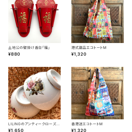
土地公の壁掛け香台「福」
港式甜品エコトートM
¥880
¥1,320
LILINGのアンティークローズ飯
香港迷エコトートM
碗〜70年代醴陵窯
¥1,650
¥1,320