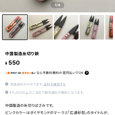
1
/6
中国製造糸切り鋏
550
¥
なら
手数料無料の
翌月払いでOK
別途送料がかかります。
送料を確認する
¥11,000以上のご注文で国内送料が無料になります。
中国製造の糸切りばさみです。
ピンクカラーはダイヤモンドのマークと「広通紗剪」のタイトルが、