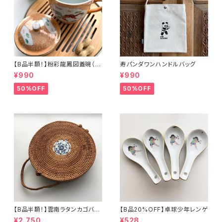
【B品半額！】粉彩龍鳳図蓋碗（8
寿パンダワンハンドルバッグ
0年代景徳鎮デッドストック）
¥990
¥990
50%OFF
50%OFF
【B品半額！】雲南ラタンカゴバッ
【B品20%OFF】卓球少年レンゲ
グ
¥2,750
¥528