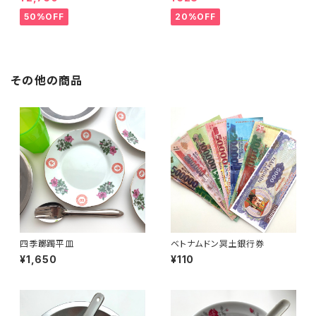
50%OFF
20%OFF
その他の商品
四季躑躅平皿
ベトナムドン冥土銀行券
¥1,650
¥110