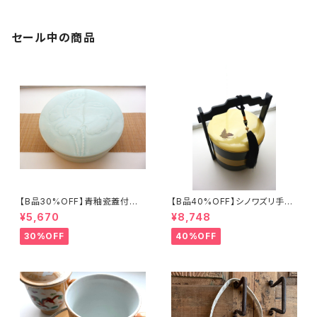
セール中の商品
【B品30%OFF】青釉瓷蓋付盒
【B品40%OFF】シノワズリ手提
（蓮の実）
げ三段重「バタフライ」
¥5,670
¥8,748
30%OFF
40%OFF