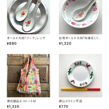
オールド大同「ブーケ」レンゲ
台湾オールド大同「玫瑰花（バ
ラ）柄」魯肉飯・鶏肉飯碗
¥880
¥1,320
港式甜品エコトートM
鶏公メラミン平皿
¥1,320
¥770