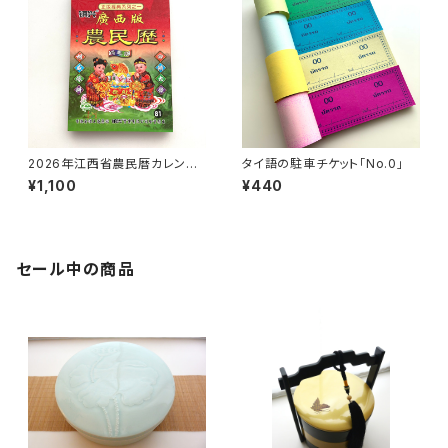
2026年江西省農民暦カレンダ
タイ語の駐車チケット「No.0」
ー
¥1,100
¥440
セール中の商品