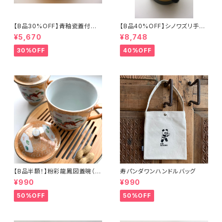
【B品30%OFF】青釉瓷蓋付盒
【B品40%OFF】シノワズリ手提
（蓮の実）
げ三段重「バタフライ」
¥5,670
¥8,748
30%OFF
40%OFF
【B品半額！】粉彩龍鳳図蓋碗（8
寿パンダワンハンドルバッグ
0年代景徳鎮デッドストック）
¥990
¥990
50%OFF
50%OFF