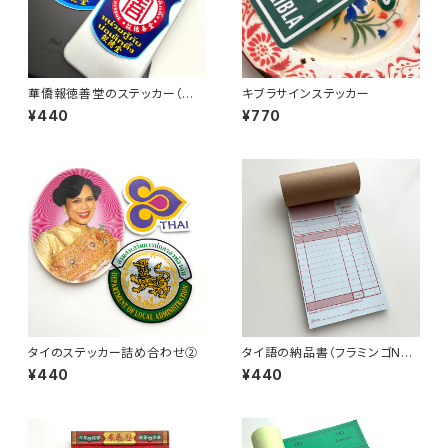
華僑報徳善堂のステッカー（大
キブラサインステッカー
小2枚セット）
¥440
¥770
タイのステッカー詰め合わせ②
タイ語の納品書（フラミンゴNo.
3）
¥440
¥440