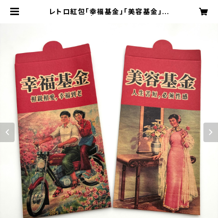
レトロ紅包「幸福基金」「美容基金」セ
ット | 旅百貨 寿百貨