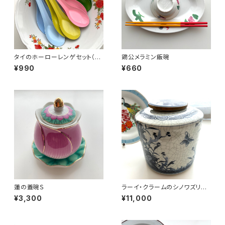
タイのホーローレンゲセット（ペ
鶏公メラミン飯碗
ールカラー）
¥990
¥660
蓮の蓋碗Ｓ
ラーイ・クラームのシノワズリ円
筒壺
¥3,300
¥11,000