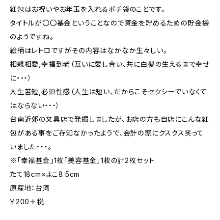
紅包はお祝いやお年玉を入れるポチ袋のことです。
タイトルが〇〇基金ということなので資金を貯めるための貯金袋
のようですね。
絵柄はレトロですがその内容はなかなか生々しい。
相親相愛,幸福到老（互いに愛し合い、共に白髪の生えるまで幸せ
に・・・）
人生苦短,必須性感（人生は短い、だからこそセクシーでいなくて
はならない・・・）
台南近郊の文具店で発掘しましたが、お店の方も自店にこんな紅
包がある事をご存知なかったようで、会計の際にクスクス笑って
いました・・・。
※「幸福基金」1枚「美容基金」1枚の計2枚セット
たて18cm×よこ8.5cm
原産地：台湾
￥200＋税