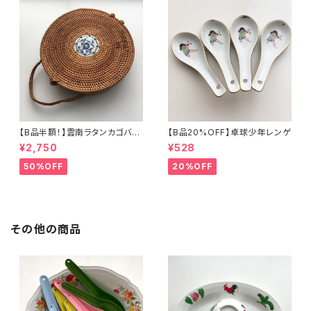
【B品半額！】雲南ラタンカゴバッ
【B品20%OFF】卓球少年レンゲ
グ
¥2,750
¥528
50%OFF
20%OFF
その他の商品