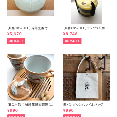
【B品30%OFF】青釉瓷蓋付盒
【B品40%OFF】シノワズリ手提
（蓮の実）
げ三段重「バタフライ」
¥5,670
¥8,748
30%OFF
40%OFF
【B品半額！】粉彩龍鳳図蓋碗（8
寿パンダワンハンドルバッグ
0年代景徳鎮デッドストック）
¥990
¥990