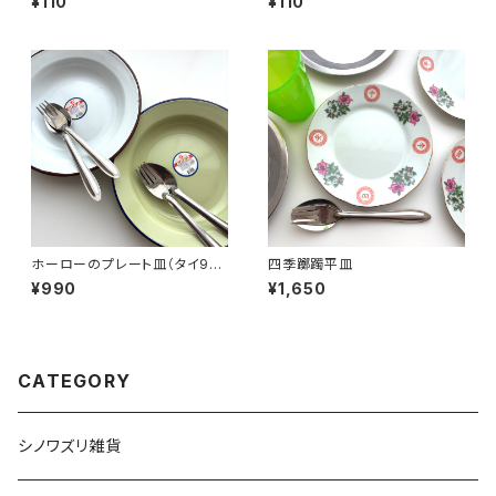
¥110
¥110
ホーローのプレート皿（タイ90
四季躑躅平皿
年代製デッドストック）
¥990
¥1,650
CATEGORY
シノワズリ雑貨