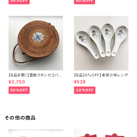
50%OFF
50%OFF
【B品半額！】雲南ラタンカゴバッ
【B品20%OFF】卓球少年レンゲ
グ
¥2,750
¥528
50%OFF
20%OFF
その他の商品