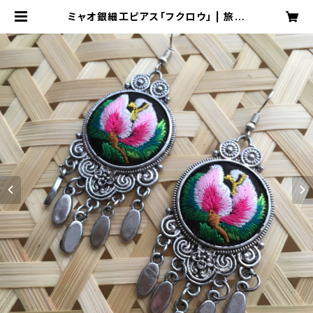
ミャオ銀細工ピアス「フクロウ」 | 旅百
貨 寿百貨