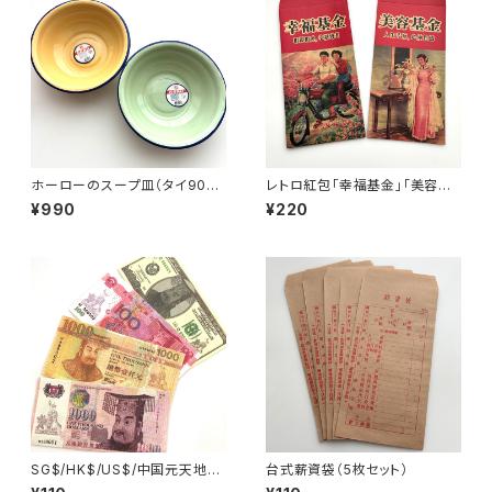
ホーローのスープ皿（タイ90年
レトロ紅包「幸福基金」「美容基
代製デッドストック）
金」セット
¥990
¥220
SG$/HK$/US$/中国元天地銀
台式薪資袋（5枚セット）
行券