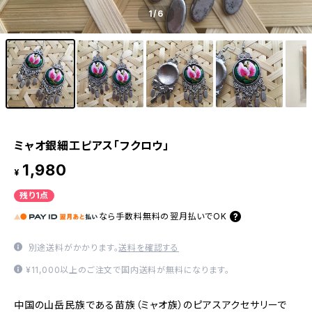
1
/6
ミャオ銀細工ピアス「フクロウ」
1,980
¥
残り1点
なら
手数料無料の
翌月払いでOK
別途送料がかかります。
送料を確認する
¥11,000以上のご注文で国内送料が無料になります。
中国の山岳民族である苗族（ミャオ族）のピアスアクセサリーで