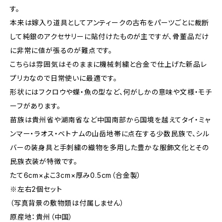
す。
本来は嫁入り道具としてアンティークの古布をパーツごとに裁断
して純銀のアクセサリーに貼付けたものが主ですが、骨董品だけ
に非常に値が張るのが難点です。
こちらは雰囲気はそのままに機械刺繍と合金で仕上げた新品レ
プリカなので日常使いに最適です。
形状にはフクロウや蝶・魚の型など、何がしかの意味や文様・モチ
ーフがあります。
苗族は貴州省や湖南省など中国南部から国境を越えてタイ・ミャ
ンマー・ラオス・ベトナムの山岳地帯に点在する少数民族で、シル
バーの装身具と手刺繍の織物を多用した豊かな服飾文化とその
民族衣装が特徴です。
たて6cm×よこ3cm×厚み0.5cm（合金製）
※左右2個セット
（写真背景の敷物類は付属しません）
原産地：貴州（中国）