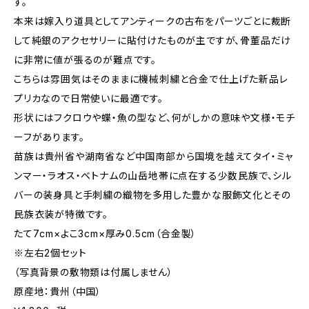
す。
本来は嫁入り道具としてアンティークの古布をパーツごとに裁断
して純銀のアクセサリーに貼付けたものが主ですが、骨董品だけ
に非常に値が張るのが難点です。
こちらは雰囲気はそのままに機械刺繍と合金で仕上げた新品レ
プリカなので日常使いに最適です。
形状にはフクロウや蝶・魚の型など、何がしかの意味や文様・モチ
ーフがあります。
苗族は貴州省や湖南省など中国南部から国境を越えてタイ・ミャ
ンマー・ラオス・ベトナムの山岳地帯に点在する少数民族で、シル
バーの装身具と手刺繍の織物を多用した豊かな服飾文化とその
民族衣装が特徴です。
たて7cm×よこ3cm×厚み0.5cm（合金製）
※左右2個セット
（写真背景の敷物類は付属しません）
原産地：貴州（中国）