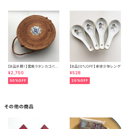
【B品半額！】雲南ラタンカゴバッ
【B品20%OFF】卓球少年レンゲ
グ
¥2,750
¥528
50%OFF
20%OFF
その他の商品