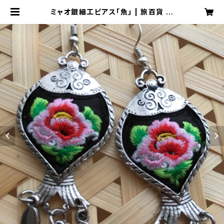
ミャオ銀細工ピアス「魚」 | 旅百貨 寿
百貨