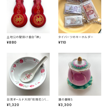
土地公の壁掛け香台「神」
タイバーツのキーホルダー
¥880
¥110
台湾オールド大同「玫瑰花（バ
蓮の蓋碗Ｓ
ラ）柄」魯肉飯・鶏肉飯碗
¥1,320
¥3,300