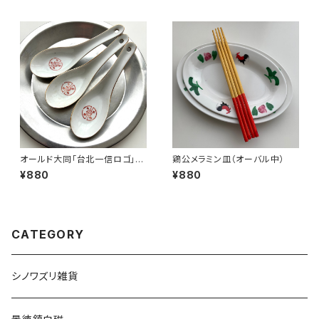
オールド大同「台北一信ロゴ」レ
鶏公メラミン皿（オーバル中）
ンゲ
¥880
¥880
CATEGORY
シノワズリ雑貨