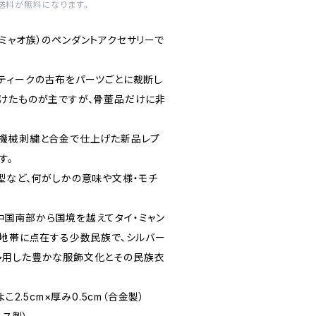
内送料が無料になります。
ミャオ族）のペンダントアクセサリーで
ティークの古布をパーツごとに裁断し
けたものが主ですが、骨董品だけに非
に機械刺繍と合金で仕上げた新品レプ
す。
型など、何がしかの意味や文様・モチ
国南部から国境を越えてタイ・ミャン
岳地帯に点在する少数民族で、シルバー
多用した豊かな服飾文化とその民族衣
こ2.5cm×厚み0.5cm（合金製）