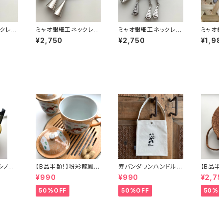
クレス
ミャオ銀細工ネックレス
ミャオ銀細工ネックレス
ミャオ
「湛藍」
「朱紅」
クロウ
¥2,750
¥2,750
¥1,9
】シノワ
【B品半額！】粉彩龍鳳図
寿パンダワンハンドルバ
【B品
「バタ
蓋碗（80年代景徳鎮デ
ッグ
カゴバ
¥990
¥990
¥2,7
ッドストック）
50%OFF
50%OFF
50%