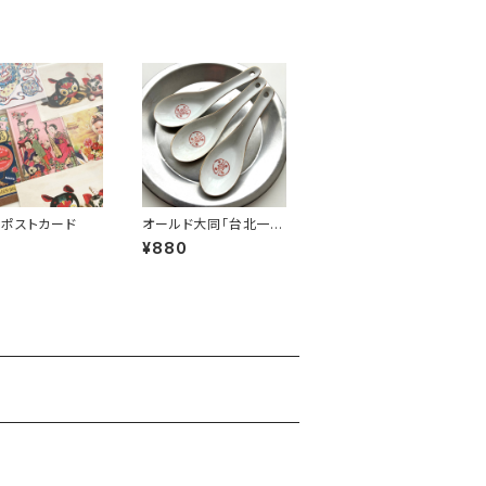
ポストカード
オールド大同「台北一信
ロゴ」レンゲ
¥880