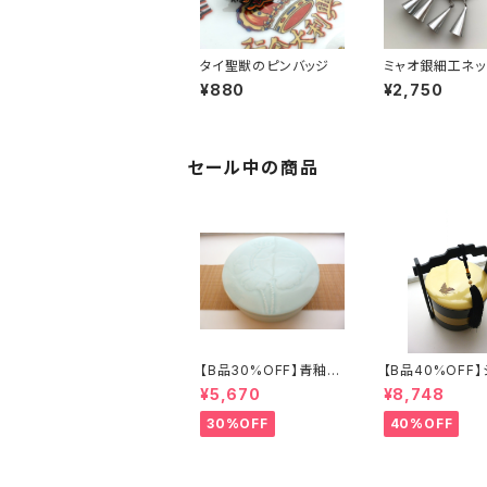
タイ聖獣のピンバッジ
ミャオ銀細工ネッ
「墨黒」
¥880
¥2,750
セール中の商品
【B品30%OFF】青釉瓷
【B品40%OFF
蓋付盒（蓮の実）
ズリ手提げ三段重
¥5,670
¥8,748
フライ」
30%OFF
40%OFF