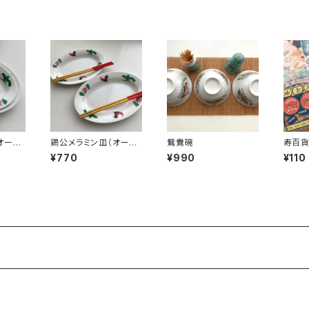
オーバ
鶏公メラミン皿（オーバ
鴛鴦碗
寿百貨
ル小）
¥770
¥990
¥110