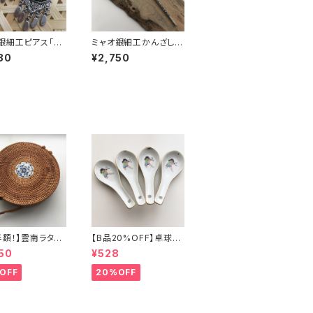
銀細工ピアス「フ
ミャオ銀細工かんざし
」
「橙」
80
¥2,750
半額！】雲南ラタン
【B品20%OFF】卓球少
ッグ
年レンゲ
50
¥528
OFF
20%OFF