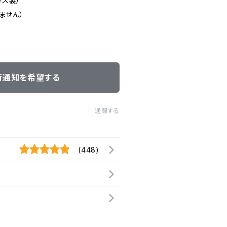
レス製）
ません）
荷通知を希望する
通報する
(448)