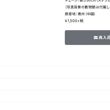
チェーン：長さ50cm（ステン
（写真背景の敷物類は付属し
原産地：貴州（中国）
￥1,500+税
再入