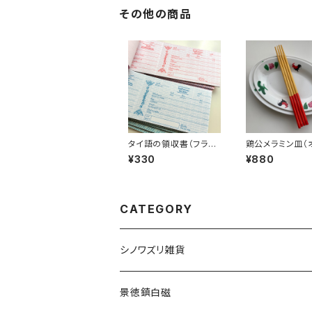
その他の商品
タイ語の領収書（フラミ
鶏公メラミン皿（
ンゴNo.2）
ル中）
¥330
¥880
CATEGORY
シノワズリ雑貨
景徳鎮白磁