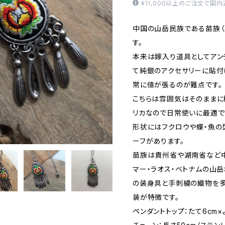
¥11,000以上のご注文で国
中国の山岳民族である苗族（
す。
本来は嫁入り道具としてアン
て純銀のアクセサリーに貼付
常に値が張るのが難点です。
こちらは雰囲気はそのまま
リカなので日常使いに最適で
形状にはフクロウや蝶・魚の
ーフがあります。
苗族は貴州省や湖南省など中
マー・ラオス・ベトナムの山
の装身具と手刺繍の織物を
装が特徴です。
ペンダントトップ：たて6cm×よ