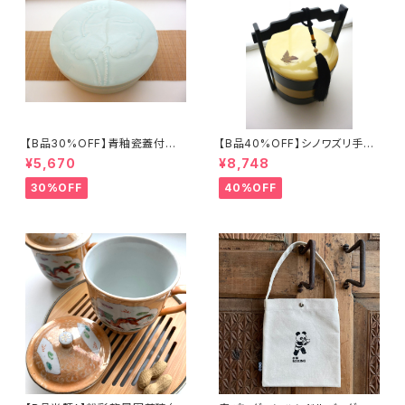
【B品30%OFF】青釉瓷蓋付盒
【B品40%OFF】シノワズリ手提
（蓮の実）
げ三段重「バタフライ」
¥5,670
¥8,748
30%OFF
40%OFF