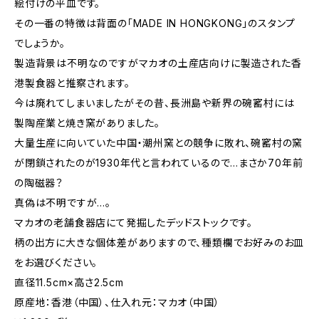
絵付けの平皿です。
その一番の特徴は背面の「MADE IN HONGKONG」のスタンプ
でしょうか。
製造背景は不明なのですがマカオの土産店向けに製造された香
港製食器と推察されます。
今は廃れてしまいましたがその昔、長洲島や新界の碗窰村には
製陶産業と焼き窯がありました。
大量生産に向いていた中国・潮州窯との競争に敗れ、碗窰村の窯
が閉鎖されたのが1930年代と言われているので...まさか70年前
の陶磁器？
真偽は不明ですが...。
マカオの老舗食器店にて発掘したデッドストックです。
柄の出方に大きな個体差がありますので、種類欄でお好みのお皿
をお選びください。
直径11.5cm×高さ2.5cm
原産地：香港（中国）、仕入れ元：マカオ（中国）