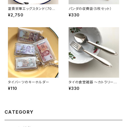
富貴栄華エッグスタンド（70年
パンダの収費袋（5枚セット）
代景徳鎮デッドストック）
¥2,750
¥330
タイバーツのキーホルダー
タイの食堂雑器 〜カトラリーセ
ット〜
¥110
¥330
CATEGORY