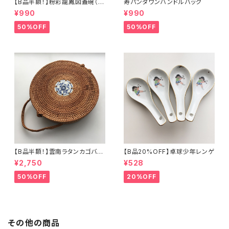
【B品半額！】粉彩龍鳳図蓋碗（8
寿パンダワンハンドルバッグ
0年代景徳鎮デッドストック）
¥990
¥990
50%OFF
50%OFF
【B品半額！】雲南ラタンカゴバッ
【B品20%OFF】卓球少年レンゲ
グ
¥2,750
¥528
50%OFF
20%OFF
その他の商品