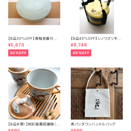
【B品30%OFF】青釉瓷蓋付盒
【B品40%OFF】シノワズリ手提
（蓮の実）
げ三段重「バタフライ」
¥5,670
¥8,748
30%OFF
40%OFF
【B品半額！】粉彩龍鳳図蓋碗（8
寿パンダワンハンドルバッグ
0年代景徳鎮デッドストック）
¥990
¥990