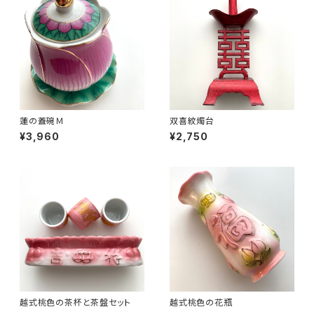
蓮の蓋碗Ｍ
双喜紋燭台
¥3,960
¥2,750
越式桃色の茶杯と茶盤セット
越式桃色の花瓶