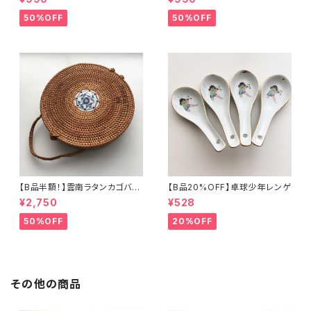
50%OFF
50%OFF
【B品半額！】雲南ラタンカゴバッ
【B品20%OFF】卓球少年レンゲ
グ
¥2,750
¥528
50%OFF
20%OFF
その他の商品