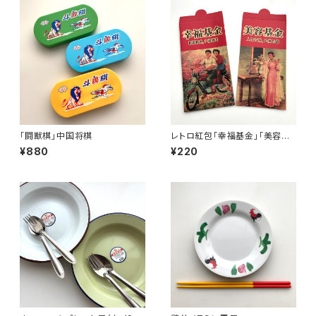
「闘獣棋」中国将棋
レトロ紅包「幸福基金」「美容基
金」セット
¥880
¥220