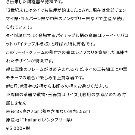
ら伝来した陶磁器が発祥です。
13世紀末にはタイでも生産が始まったとされ、現在は北部チェン
マイ県・ラムパーン県や中部のノンタブリー県などで生産が続け
られています。
タイ料理店でよく登場するパイナップル柄の食器はラーイ・サパロ
ット（パイナップル模様）と呼ばれ特に有名です。
このラーイ・クラームの蓋付きの壺はシノワズリを意識した洗練さ
れたデザインが特徴です。
縁に真鍮のフレームがはめ込まれるなど、タイの工芸細工と中華
モチーフの融合が楽しめる上質な器です。
#牡丹、#漢字の2柄からお好みの柄をお選びください。
※周囲の茶器や敷物・玉器類はサイズ比較用の参考品のため付
属しません
直径13×高さ7cm（蓋を含まない深さ5.5cm）
原産地：Thailand（ノンタブリー県）
￥5,000+税