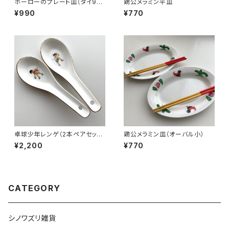
ホーローのプレート皿（タイ90
鶏公メラミン平皿
年代製デッドストック）
¥990
¥770
卓球少年レンゲ（2本ペアセット/
鶏公メラミン皿（オーバル小）
リプロ品）
¥2,200
¥770
CATEGORY
シノワズリ雑貨