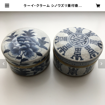
ラーイ・クラーム シノワズリ蓋付壺 |
旅百貨 寿百貨