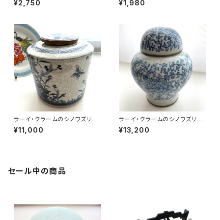
¥2,750
¥1,980
ラーイ・クラームのシノワズリ円
ラーイ・クラームのシノワズリ丸
筒壺
形壺
¥11,000
¥13,200
セール中の商品