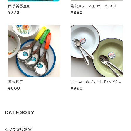
四季常春豆皿
鶏公メラミン皿（オーバル中）
¥770
¥880
泰式杓子
ホーローのプレート皿（タイ90
年代製デッドストック）
¥660
¥990
CATEGORY
シノワズリ雑貨