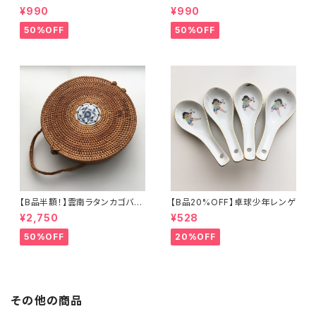
0年代景徳鎮デッドストック）
¥990
¥990
50%OFF
50%OFF
【B品半額！】雲南ラタンカゴバッ
【B品20%OFF】卓球少年レンゲ
グ
¥2,750
¥528
50%OFF
20%OFF
その他の商品