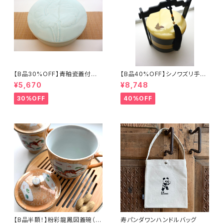
【B品30%OFF】青釉瓷蓋付盒
【B品40%OFF】シノワズリ手提
（蓮の実）
げ三段重「バタフライ」
¥5,670
¥8,748
30%OFF
40%OFF
【B品半額！】粉彩龍鳳図蓋碗（8
寿パンダワンハンドルバッグ