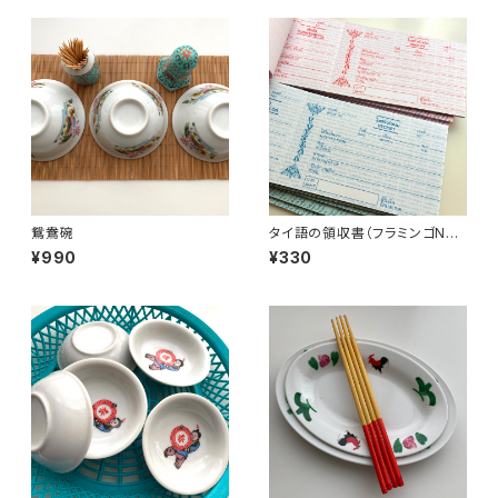
鴛鴦碗
タイ語の領収書（フラミンゴNo.
2）
¥990
¥330