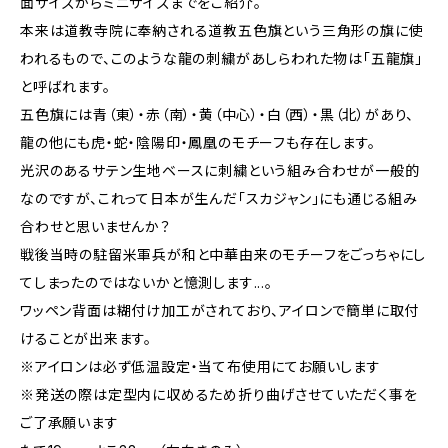
面サイズからミニサイズまでをご紹介。
本来は道教寺院に奉納される道教五色旗という三角形の旗に使
われるもので、このような龍の刺繍があしらわれた物は「五龍旗」
と呼ばれます。
五色旗には青（東）・赤（南）・黄（中心）・白（西）・黒（北）があり、
龍の他にも虎・蛇・陰陽印・鳳凰のモチーフも存在します。
光沢のあるサテン生地ベースに刺繍という組み合わせが一般的
なのですが、これって日本が生んだ「スカジャン」にも通じる組み
合わせと思いませんか？
戦後当時の駐留米軍兵が和と中華由来のモチーフをごっちゃにし
てしまったのではないかと憶測します...。
ワッペン背面は糊付け加工がされており、アイロンで簡単に取付
けることが出来ます。
※アイロンは必ず低温設定・当て布使用にてお願いします
※発送の際は定型内に収めるため折り曲げさせていただく事を
ご了承願います