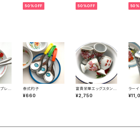
50%OFF
50%OFF
50%
ンプレ
泰式杓子
富貴栄華エッグスタンド
ラーイ
製）
（70年代景徳鎮デッドス
ワズリ
¥660
¥2,750
¥11,
トック）