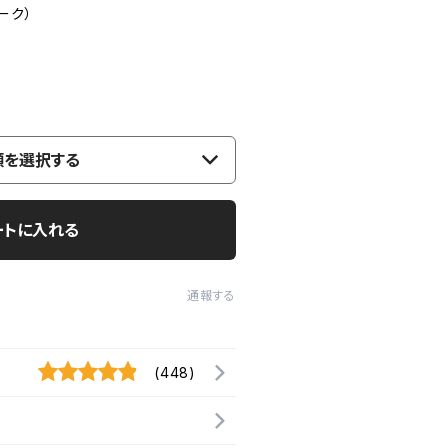
ーク）
類を選択する
ートに入れる
通報する
(448)