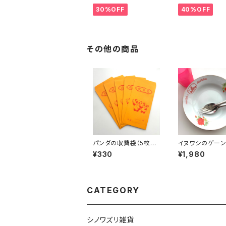
30%OFF
40%OFF
その他の商品
パンダの収費袋（5枚セ
イヌワシのゲー
ット）
ート（タイ80年代
¥330
¥1,980
CATEGORY
シノワズリ雑貨