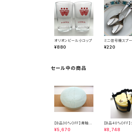
オリオンビール小コップ
ミニ信号機スプ
¥880
¥220
セール中の商品
【B品30%OFF】青釉瓷
【B品40%OFF
蓋付盒（蓮の実）
ズリ手提げ三段重
¥5,670
¥8,748
フライ」