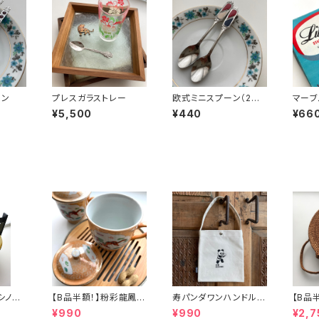
ーン
プレスガラストレー
欧式ミニスプーン（2本
マーブ
セット）
本セッ
¥5,500
¥440
¥66
】シノワ
【B品半額！】粉彩龍鳳図
寿パンダワンハンドルバ
【B品
「バタ
蓋碗（80年代景徳鎮デ
ッグ
カゴバ
¥990
¥990
¥2,7
ッドストック）