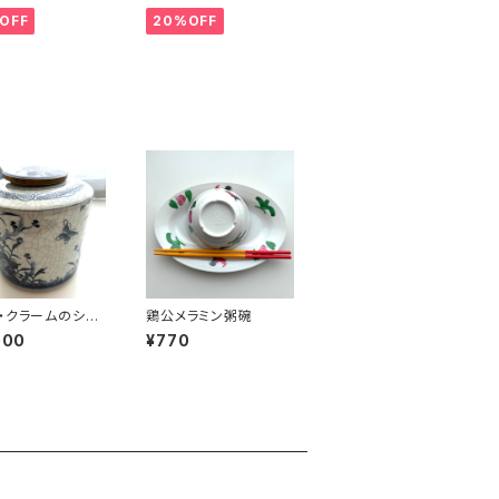
OFF
20%OFF
・クラームのシノ
鶏公メラミン粥碗
円筒壺
000
¥770