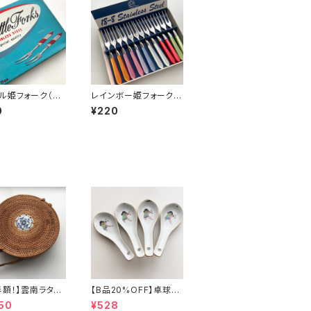
ル姫フォーク（3
レインボー姫フォーク
ト）
（バラ売り）
0
¥220
半額！】雲南ラタン
【B品20%OFF】卓球少
ッグ
年レンゲ
50
¥528