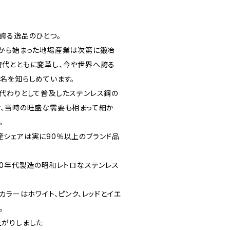
誇る逸品のひとつ。
から始まった地場産業は次第に鍛冶
代とともに変革し、今や世界へ誇る
名を知らしめています。
代わりとして普及したステンレス鋼の
、当時の旺盛な需要も相まって細か
。
シェアは実に90％以上のブランド品
80年代製造の昭和レトロなステンレス
カラーはホワイト、ピンク、レッドとイエ
。
がりしました