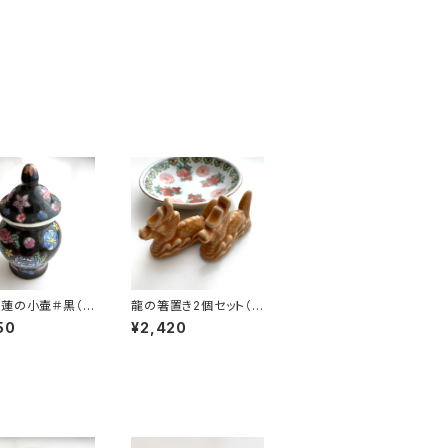
蓮の小壷＃黒（8
龍の箸置き2個セット（モ
景徳鎮デッドスト
ノトーン）
50
¥2,420