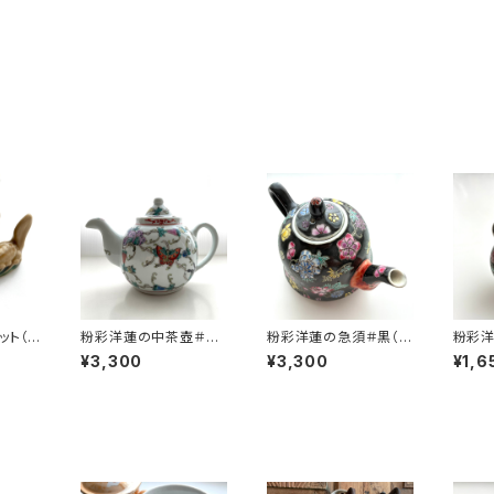
ット（2
粉彩洋蓮の中茶壺＃白
粉彩洋蓮の急須＃黒（8
粉彩洋
（80年代景徳鎮デッドス
0年代景徳鎮デッドスト
0年代
¥3,300
¥3,300
¥1,6
トック）
ック）
ック）