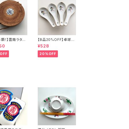
半額！】雲南ラタン
【B品20%OFF】卓球少
ッグ
年レンゲ
50
¥528
OFF
20%OFF