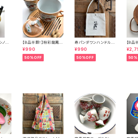
】シノワ
【B品半額！】粉彩龍鳳図
寿パンダワンハンドルバ
【B品
「バタ
蓋碗（80年代景徳鎮デ
ッグ
カゴバ
¥990
¥990
¥2,7
ッドストック）
50%OFF
50%OFF
50%