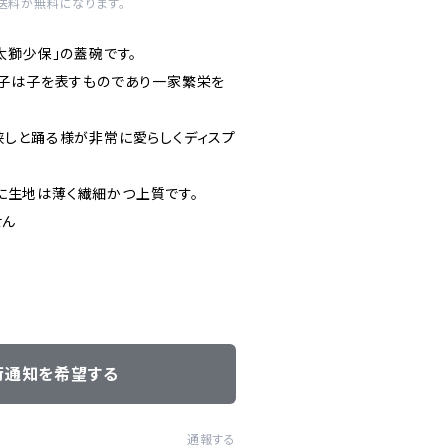
内送料が無料になります。
太獅少保」の蓋碗です。
子は子を表すものであり一家繁栄を
しと踊る様が非常に愛らしくディスプ
ともに生地は薄く繊細かつ上質です。
せん
荷通知を希望する
通報する