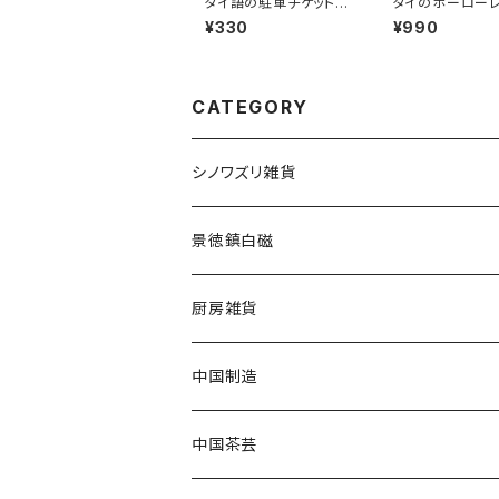
タイ語の駐車チケット
タイのホーロー
「No.1」
セット（ペールカ
¥330
¥990
CATEGORY
シノワズリ雑貨
景徳鎮白磁
厨房雑貨
中国制造
中国茶芸