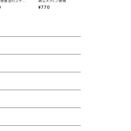
徳善堂のステッ
鶏公メラミン粥碗
大小2枚セット）
0
¥770