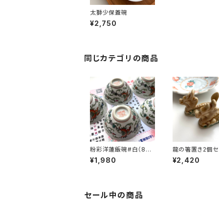
太獅少保蓋碗
¥2,750
同じカテゴリの商品
粉彩洋蓮飯碗#白（80
龍の箸置き2個セ
年代景徳鎮デッドストッ
トーン）
¥1,980
¥2,420
ク）
セール中の商品