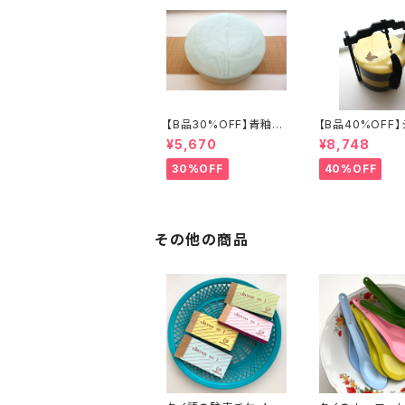
【B品30%OFF】青釉瓷
【B品40%OFF
蓋付盒（蓮の実）
ズリ手提げ三段重
¥5,670
¥8,748
フライ」
30%OFF
40%OFF
その他の商品