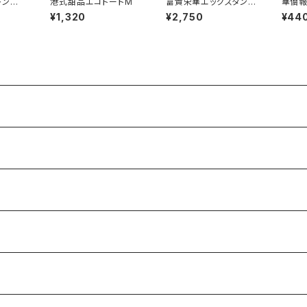
レンゲ
港式甜品エコトートM
富貴栄華エッグスタンド
華僑報
ラー）
（70年代景徳鎮デッドス
カー（
¥1,320
¥2,750
¥44
トック）