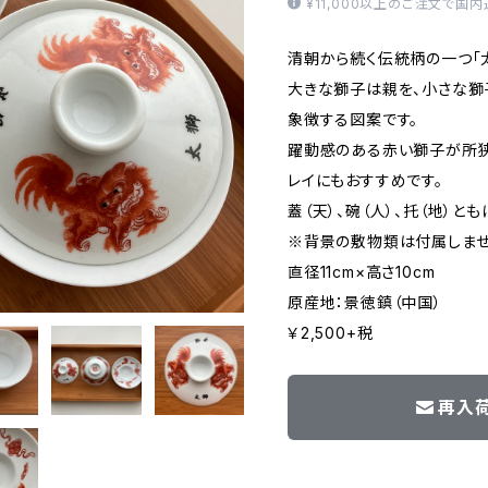
¥11,000以上のご注文で国
清朝から続く伝統柄の一つ「
大きな獅子は親を、小さな獅
象徴する図案です。
躍動感のある赤い獅子が所狭
レイにもおすすめです。
蓋（天）、碗（人）、托（地）
※背景の敷物類は付属しま
直径11cm×高さ10cm
原産地：景徳鎮（中国）
￥2,500+税
再入