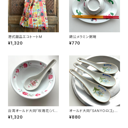
港式甜品エコトートM
鶏公メラミン粥碗
¥1,320
¥770
台湾オールド大同「玫瑰花（バ
オールド大同「SANYOロゴ」レ
ラ）柄」魯肉飯・鶏肉飯碗
ンゲ
¥1,320
¥880