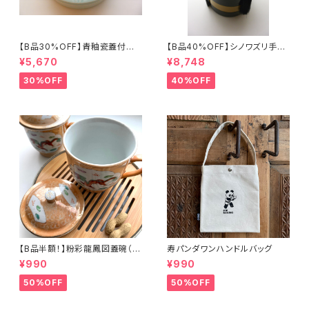
【B品30%OFF】青釉瓷蓋付盒
【B品40%OFF】シノワズリ手提
（蓮の実）
げ三段重「バタフライ」
¥5,670
¥8,748
30%OFF
40%OFF
【B品半額！】粉彩龍鳳図蓋碗（8
寿パンダワンハンドルバッグ
0年代景徳鎮デッドストック）
¥990
¥990
50%OFF
50%OFF