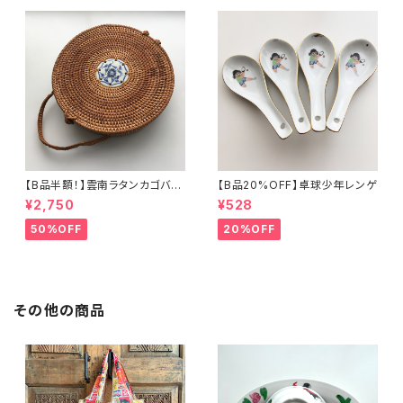
【B品半額！】雲南ラタンカゴバッ
【B品20%OFF】卓球少年レンゲ
グ
¥2,750
¥528
50%OFF
20%OFF
その他の商品