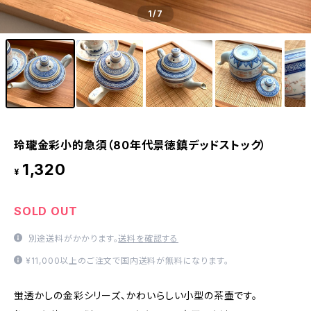
1
/7
玲瓏金彩小的急須（80年代景徳鎮デッドストック）
1,320
¥
SOLD OUT
別途送料がかかります。
送料を確認する
¥11,000以上のご注文で国内送料が無料になります。
蛍透かしの金彩シリーズ、かわいらしい小型の茶壷です。