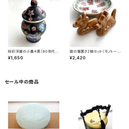
粉彩洋蓮の小壷＃黒（80年代景
龍の箸置き2個セット（モノトー
徳鎮デッドストック）
ン）
¥1,650
¥2,420
セール中の商品