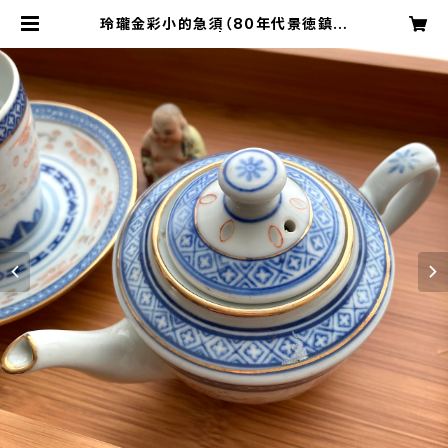
玲瓏金彩小的急須（80年代景徳鎮デ
ッドストック） | 旅百貨 寿百貨