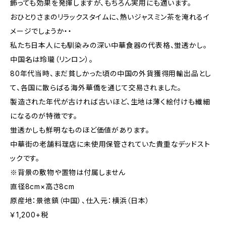
飾っても効果を発揮しますが、もちろん実用にも適います。
おひとりさまのリラックスタイムに、熱いジャスミン茶を淹れるイ
メージでしょうか・・
私たち日本人にも馴染みの深い中華食器の代表格、蛍透かし。
中国名は玲瓏（リンロン）。
80年代当時、まだ貧しかった頃の中国の外貨獲得用輸出品とし
て、各国に散らばる海外華僑を通じて交易されました。
製造された年代が古ければ古いほど、生地は薄く絵付けも繊細
になるのが特徴です。
蛍透かしも鮮明なものほど価値があります。
中華街の老舗料理店に未使用保管されていた貴重なデッドスト
ックです。
※背景の敷物や置物は付属しません
直径8cm×高さ8cm
原産地：景徳鎮（中国）、仕入元：横浜（日本）
￥1,200+税