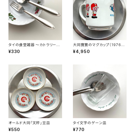
タイの食堂雑器 〜カトラリーセ
大同寶寶のマグカップ（1976年
ット〜
製ヴィンテージストック）
¥330
¥4,950
オールド大同「天秤」豆皿
タイ文字のゲーン皿
¥550
¥770