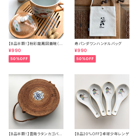
【B品半額！】粉彩龍鳳図蓋碗（8
寿パンダワンハンドルバッグ
0年代景徳鎮デッドストック）
¥990
¥990
50%OFF
50%OFF
【B品半額！】雲南ラタンカゴバッ
【B品20%OFF】卓球少年レンゲ