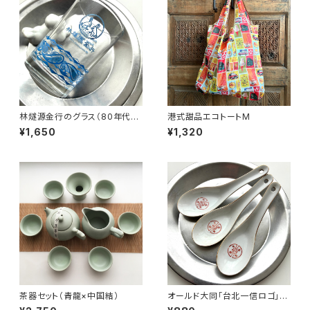
林燧源金行のグラス（80年代タ
港式甜品エコトートM
イ制造）
¥1,650
¥1,320
茶器セット（青龍×中国結）
オールド大同「台北一信ロゴ」レ
ンゲ