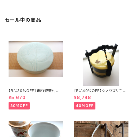
セール中の商品
【B品30%OFF】青釉瓷蓋付盒
【B品40%OFF】シノワズリ手提
（蓮の実）
げ三段重「バタフライ」
¥5,670
¥8,748
30%OFF
40%OFF