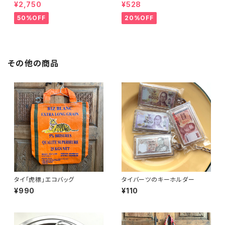
グ
¥2,750
¥528
50%OFF
20%OFF
その他の商品
タイ「虎標」エコバッグ
タイバーツのキーホルダー
¥990
¥110