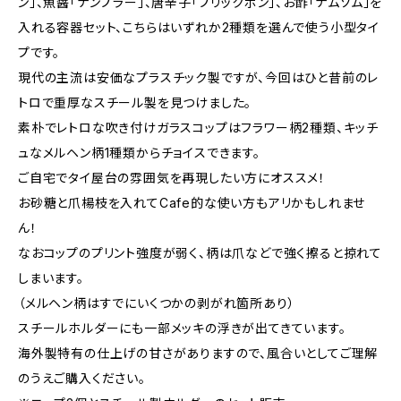
ン」、魚醤「ナンプラー」、唐辛子「プリックボン」、お酢「ナムソム」を
入れる容器セット、こちらはいずれか2種類を選んで使う小型タイ
プです。
現代の主流は安価なプラスチック製ですが、今回はひと昔前のレ
トロで重厚なスチール製を見つけました。
素朴でレトロな吹き付けガラスコップはフラワー柄2種類、キッチ
ュなメルヘン柄1種類からチョイスできます。
ご自宅でタイ屋台の雰囲気を再現したい方にオススメ！
お砂糖と爪楊枝を入れてCafe的な使い方もアリかもしれませ
ん！
なおコップのプリント強度が弱く、柄は爪などで強く擦ると掠れて
しまいます。
（メルヘン柄はすでにいくつかの剥がれ箇所あり）
スチールホルダーにも一部メッキの浮きが出てきています。
海外製特有の仕上げの甘さがありますので、風合いとしてご理解
のうえご購入ください。