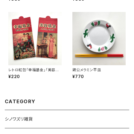
レトロ紅包「幸福基金」「美容基
鶏公メラミン平皿
金」セット
¥220
¥770
CATEGORY
シノワズリ雑貨