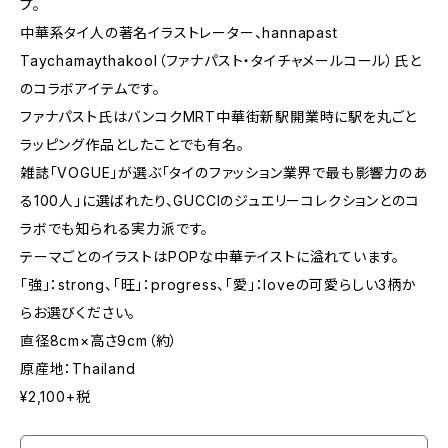
プ。
中華系タイ人の著名イラストレーター、hannapast
Taychamaythakool（ファナパスト・タイチャメールコール）氏と
のコラボアイテムです。
ファナパスト氏はバンコクMRT中華街新駅開業時に駅を丸ごと
ラッピング作品としたことでも有名。
雑誌「VOGUE」が選ぶ「タイのファッション業界で最も影響力のあ
る100人」に選ばれたり、GUCCIのジュエリーコレクションとのコ
ラボでも知られる実力派です。
テーマごとのイラストはPOPな中華テイストに溢れています。
「強」：strong、「旺」：progress、「愛」：loveの可愛らしい3柄か
らお選びください。
直径8cm×高さ9cm（約）
原産地：Thailand
¥2,100+税