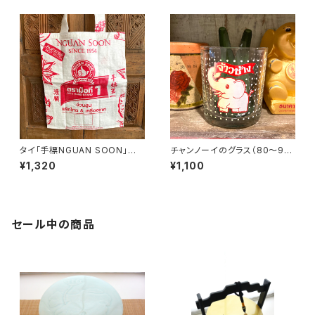
タイ「手標NGUAN SOON」エ
チャンノーイのグラス（80〜90
コバッグ
年代タイ制造）
¥1,320
¥1,100
セール中の商品