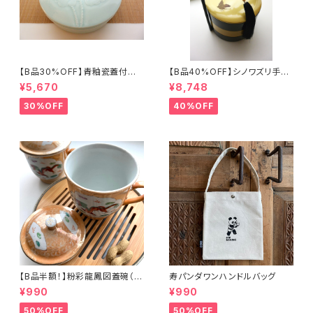
【B品30%OFF】青釉瓷蓋付盒
【B品40%OFF】シノワズリ手提
（蓮の実）
げ三段重「バタフライ」
¥5,670
¥8,748
30%OFF
40%OFF
【B品半額！】粉彩龍鳳図蓋碗（8
寿パンダワンハンドルバッグ
0年代景徳鎮デッドストック）
¥990
¥990
50%OFF
50%OFF