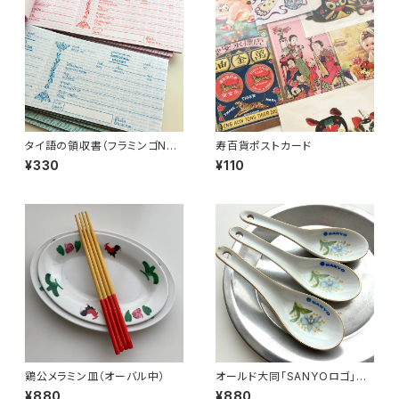
タイ語の領収書（フラミンゴNo.
寿百貨ポストカード
2）
¥330
¥110
鶏公メラミン皿（オーバル中）
オールド大同「SANYOロゴ」レ
ンゲ
¥880
¥880