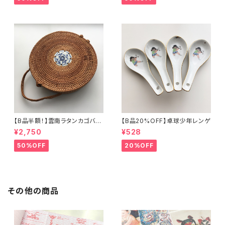
【B品半額！】雲南ラタンカゴバッ
【B品20%OFF】卓球少年レンゲ
グ
¥2,750
¥528
50%OFF
20%OFF
その他の商品