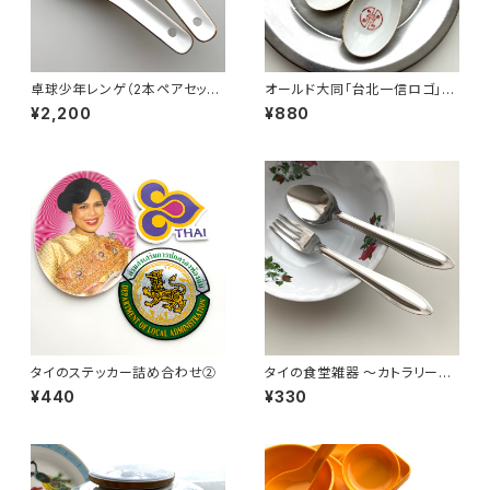
卓球少年レンゲ（2本ペアセット/
オールド大同「台北一信ロゴ」レ
リプロ品）
ンゲ
¥2,200
¥880
タイのステッカー詰め合わせ②
タイの食堂雑器 〜カトラリーセ
ット〜
¥440
¥330