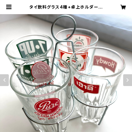
タイ飲料グラス4種+卓上ホルダーセ
ット | 旅百貨 寿百貨