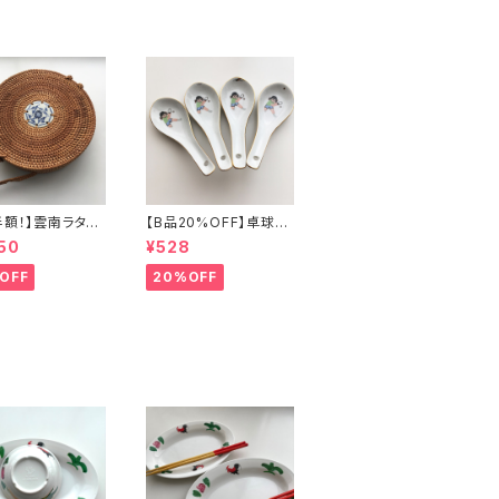
半額！】雲南ラタン
【B品20%OFF】卓球少
ッグ
年レンゲ
50
¥528
OFF
20%OFF