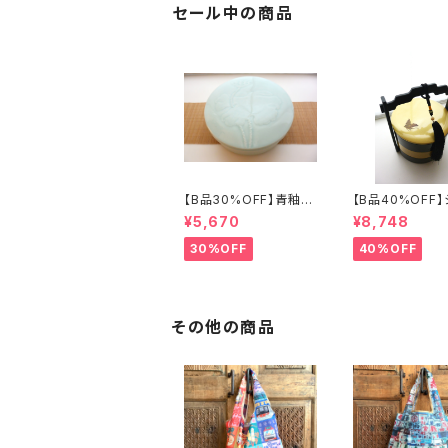
セール中の商品
【B品30%OFF】青釉瓷
【B品40%OFF
蓋付盒（蓮の実）
ズリ手提げ三段重
¥5,670
¥8,748
フライ」
30%OFF
40%OFF
その他の商品