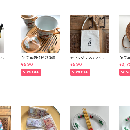
】シノワ
【B品半額！】粉彩龍鳳図
寿パンダワンハンドルバ
【B品
「バタ
蓋碗（80年代景徳鎮デ
ッグ
カゴバ
¥990
¥990
¥2,7
ッドストック）
50%OFF
50%OFF
50%