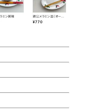
ラミン粥碗
鶏公メラミン皿（オーバ
ル小）
0
¥770