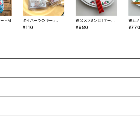
ートM
タイバーツのキーホル
鶏公メラミン皿（オーバ
鶏公メ
ダー
ル中）
¥110
¥880
¥77