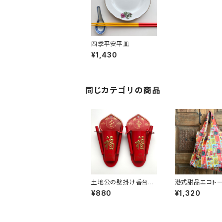
四季平安平皿
¥1,430
同じカテゴリの商品
土地公の壁掛け香台
港式甜品エコト
「福」
¥880
¥1,320