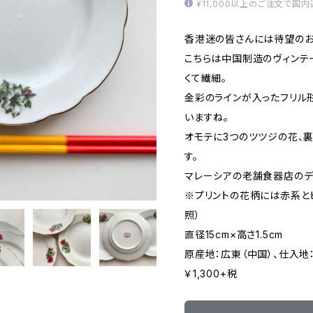
¥11,000以上のご注文で国
香港迷の皆さんには待望のお
こちらは中国制造のヴィンテー
くて繊細。
金彩のラインが入ったフリル
いますね。
オモテに3つのツツジの花、
す。
マレーシアの老舗食器店のデ
※プリントの花柄には赤系と
照）
直径15cm×高さ1.5cm
原産地：広東（中国）、仕入地：M
￥1,300+税