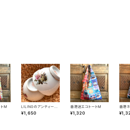
ートM
LILINGのアンティーク
香港迷エコトートM
香港ネ
ローズ飯碗〜70年代醴
¥1,650
¥1,320
¥1,3
陵窯