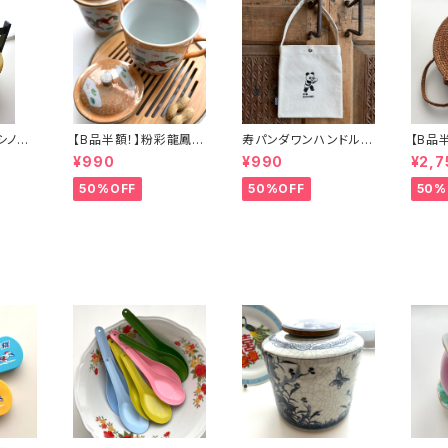
】シノワ
【B品半額！】粉彩龍鳳図
寿パンダワンハンドルバ
【B品
「バタ
蓋碗（80年代景徳鎮デ
ッグ
カゴバ
¥990
¥990
¥2,7
ッドストック）
50%OFF
50%OFF
50%