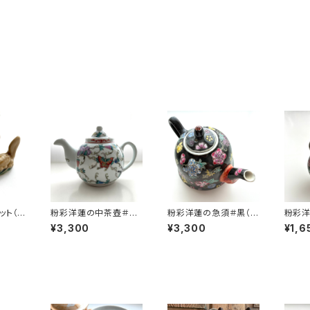
ット（2
粉彩洋蓮の中茶壺＃白
粉彩洋蓮の急須＃黒（8
粉彩洋
（80年代景徳鎮デッドス
0年代景徳鎮デッドスト
0年代
¥3,300
¥3,300
¥1,6
トック）
ック）
ック）