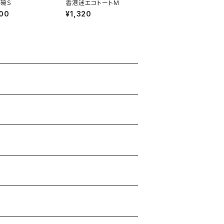
碗Ｓ
香港迷エコトートM
00
¥1,320