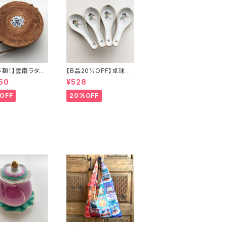
半額！】雲南ラタン
【B品20%OFF】卓球少
ッグ
年レンゲ
50
¥528
OFF
20%OFF