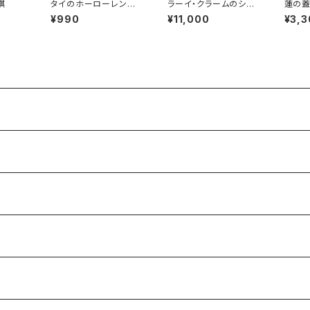
棋
タイのホーローレンゲ
ラーイ・クラームのシノ
蓮の蓋
セット（ペールカラー）
ワズリ円筒壺
¥990
¥11,000
¥3,3