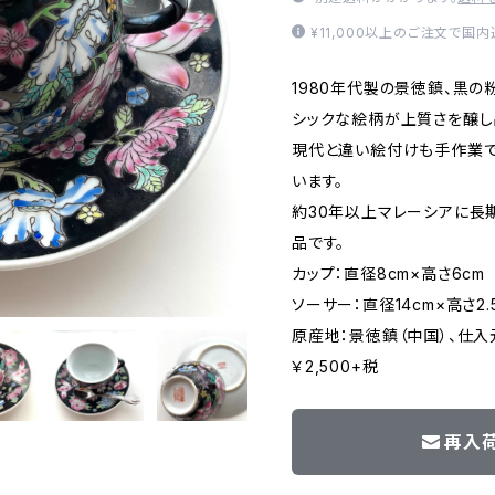
¥11,000以上のご注文で国
1980年代製の景徳鎮、黒の
シックな絵柄が上質さを醸し
現代と違い絵付けも手作業
います。
約30年以上マレーシアに長
品です。
カップ：直径8cm×高さ6cm
ソーサー：直径14cm×高さ2.
原産地：景徳鎮（中国）、仕入
￥2,500+税
再入