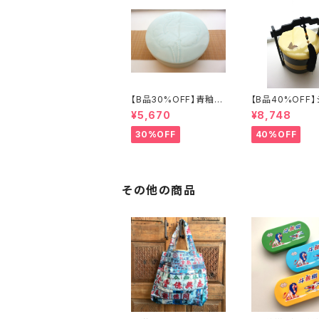
【B品30%OFF】青釉瓷
【B品40%OFF
蓋付盒（蓮の実）
ズリ手提げ三段重
¥5,670
¥8,748
フライ」
30%OFF
40%OFF
その他の商品