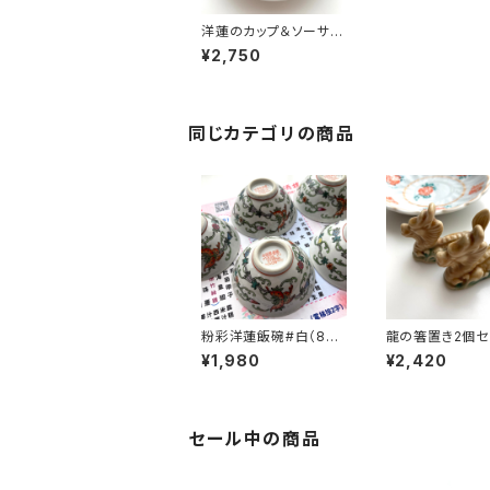
洋蓮のカップ＆ソーサー
＃黒（80年代景徳鎮デ
¥2,750
ッドストック）
同じカテゴリの商品
粉彩洋蓮飯碗#白（80
龍の箸置き2個セ
年代景徳鎮デッドストッ
トーン）
¥1,980
¥2,420
ク）
セール中の商品