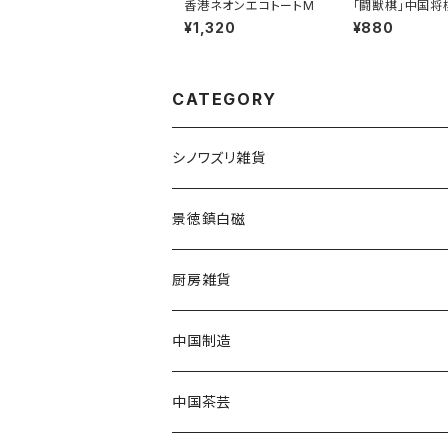
香港ネオンエコトートM
「闘獣棋」中国将
¥1,320
¥880
CATEGORY
シノワズリ雑貨
景徳鎮白磁
厨房雑貨
中国制造
中国茶芸