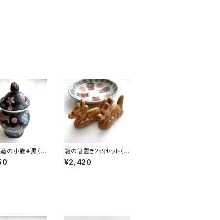
蓮の小壷＃黒（8
龍の箸置き2個セット（モ
景徳鎮デッドスト
ノトーン）
50
¥2,420