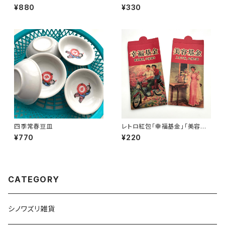
¥880
¥330
四季常春豆皿
レトロ紅包「幸福基金」「美容基
金」セット
¥770
¥220
CATEGORY
シノワズリ雑貨