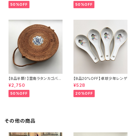
50%OFF
50%OFF
【B品半額！】雲南ラタンカゴバッ
【B品20%OFF】卓球少年レンゲ
グ
¥2,750
¥528
50%OFF
20%OFF
その他の商品