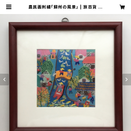
農民画刺繍「蘇州の風景」 | 旅百貨 寿
百貨