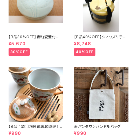
【B品30%OFF】青釉瓷蓋付盒
【B品40%OFF】シノワズリ手提
（蓮の実）
げ三段重「バタフライ」
¥5,670
¥8,748
30%OFF
40%OFF
【B品半額！】粉彩龍鳳図蓋碗（8
寿パンダワンハンドルバッグ
0年代景徳鎮デッドストック）
¥990
¥990