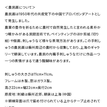
＜農民画について＞
農民画は1950年代の共産党下の中国でプロパガンダアートとし
て発生しました。
農業の豊作を祈るために農村で自然発生したと言われる素朴か
つ暖かみがある民間芸術です。ペインティングのほか剪紙（切り
絵）や版画、刺しゅうなど様々な表現方法があります。この手刺し
ゅうの農民画は蘇州周辺の農村から収集しており、上海のギャラ
リーで額装しています。農民の内職手刺しゅうなだけに作品一つ
一つの表情がまるで違う醍醐味があります。
刺しゅうの大きさは11cm×11cm。
フレームは木製、窓はガラス製。
高さ22cm×幅22cm×奥行2cm
原産地：刺繍は蘇州近郊、額装は上海（中国）
※額縁背面は爪で留め付けられている上からテープ止めされて