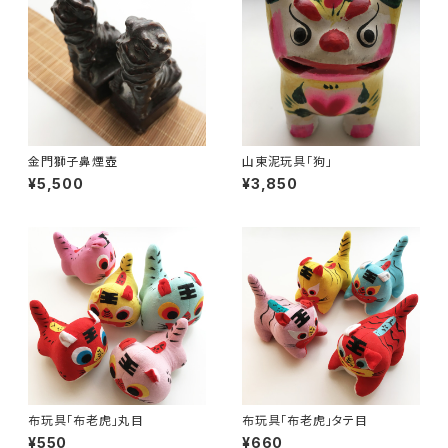
金門獅子鼻煙壺
山東泥玩具「狗」
¥5,500
¥3,850
布玩具「布老虎」丸目
布玩具「布老虎」タテ目
¥550
¥660