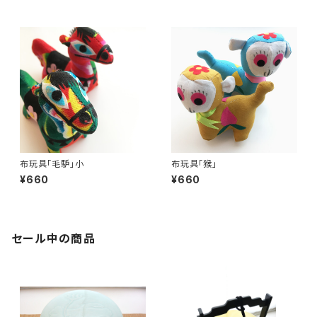
布玩具「毛馿」小
布玩具「猴」
¥660
¥660
セール中の商品