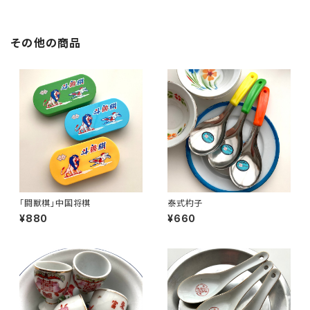
その他の商品
「闘獣棋」中国将棋
泰式杓子
¥880
¥660