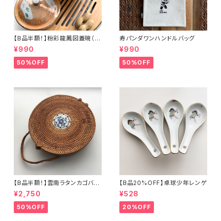
【B品半額！】粉彩龍鳳図蓋碗（8
寿パンダワンハンドルバッグ
0年代景徳鎮デッドストック）
¥990
¥990
50%OFF
50%OFF
【B品半額！】雲南ラタンカゴバッ
【B品20%OFF】卓球少年レンゲ
グ
¥2,750
¥528
50%OFF
20%OFF