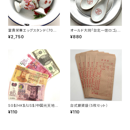
富貴栄華エッグスタンド（70年
オールド大同「台北一信ロゴ」レ
代景徳鎮デッドストック）
ンゲ
¥2,750
¥880
SG$/HK$/US$/中国元天地銀
台式薪資袋（5枚セット）
行券
¥110
¥110