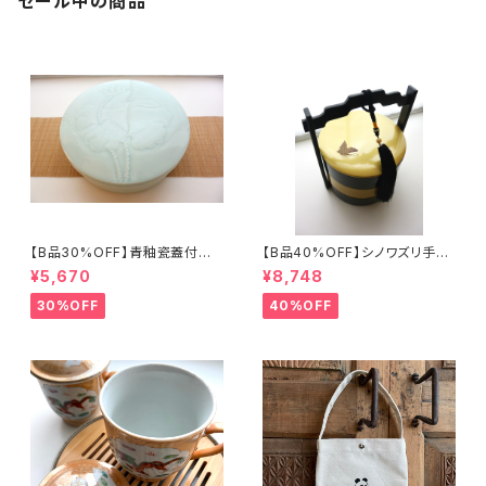
セール中の商品
【B品30%OFF】青釉瓷蓋付盒
【B品40%OFF】シノワズリ手提
（蓮の実）
げ三段重「バタフライ」
¥5,670
¥8,748
30%OFF
40%OFF