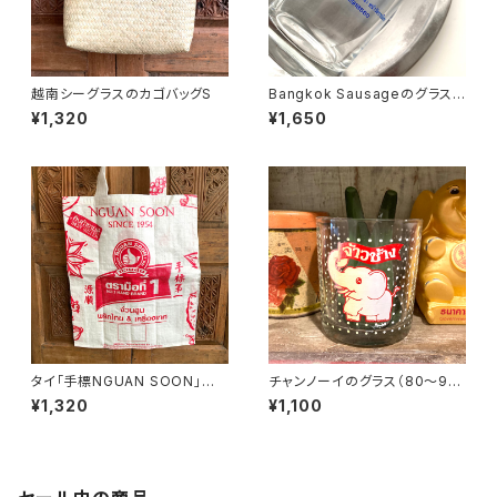
越南シーグラスのカゴバッグS
Bangkok Sausageのグラス
（80〜90年代タイ制造）
¥1,320
¥1,650
タイ「手標NGUAN SOON」エ
チャンノーイのグラス（80〜90
コバッグ
年代タイ制造）
¥1,320
¥1,100