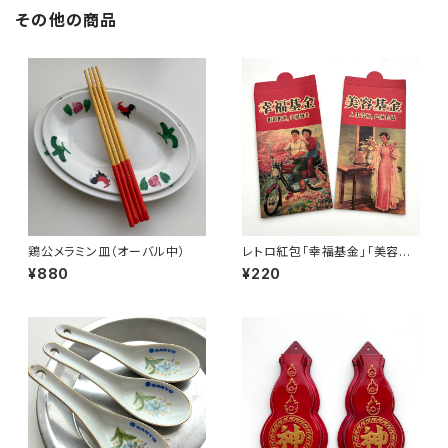
その他の商品
鶏公メラミン皿（オーバル中）
レトロ紅包「幸福基金」「美容基
金」セット
¥880
¥220