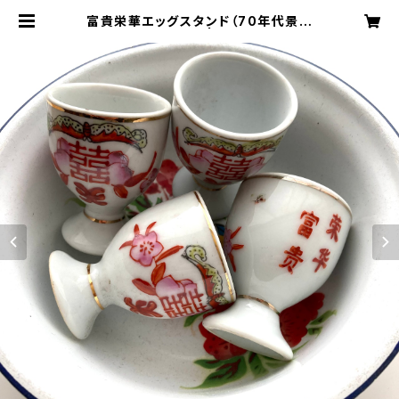
富貴栄華エッグスタンド（70年代景徳
鎮デッドストック） | 旅百貨 寿百貨