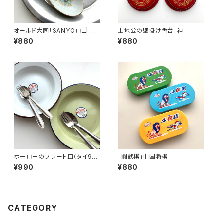
オールド大同「SANYOロゴ」レ
土地公の壁掛け香台「神」
ンゲ
¥880
¥880
ホーローのプレート皿（タイ90
「闘獣棋」中国将棋
年代製デッドストック）
¥990
¥880
CATEGORY