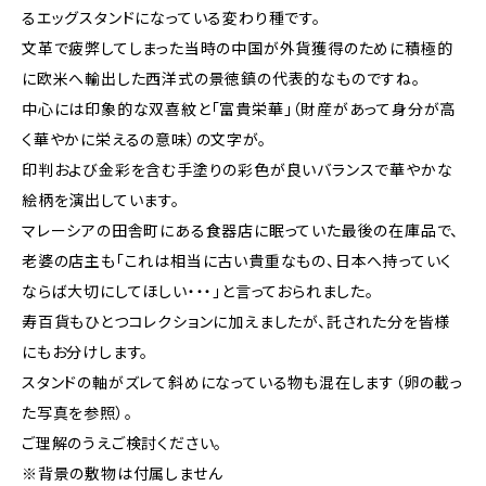
るエッグスタンドになっている変わり種です。
文革で疲弊してしまった当時の中国が外貨獲得のために積極的
に欧米へ輸出した西洋式の景徳鎮の代表的なものですね。
中心には印象的な双喜紋と「富貴栄華」（財産があって身分が高
く華やかに栄えるの意味）の文字が。
印判および金彩を含む手塗りの彩色が良いバランスで華やかな
絵柄を演出しています。
マレーシアの田舎町にある食器店に眠っていた最後の在庫品で、
老婆の店主も「これは相当に古い貴重なもの、日本へ持っていく
ならば大切にしてほしい・・・」と言っておられました。
寿百貨もひとつコレクションに加えましたが、託された分を皆様
にもお分けします。
スタンドの軸がズレて斜めになっている物も混在します（卵の載っ
た写真を参照）。
ご理解のうえご検討ください。
※背景の敷物は付属しません