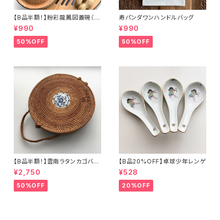
【B品半額！】粉彩龍鳳図蓋碗（8
寿パンダワンハンドルバッグ
0年代景徳鎮デッドストック）
¥990
¥990
50%OFF
50%OFF
【B品半額！】雲南ラタンカゴバッ
【B品20%OFF】卓球少年レンゲ
グ
¥2,750
¥528
50%OFF
20%OFF