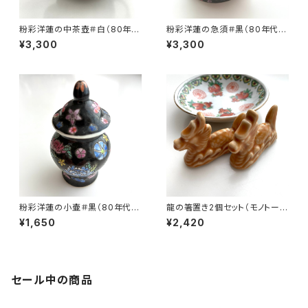
粉彩洋蓮の中茶壺＃白（80年代
粉彩洋蓮の急須＃黒（80年代景
景徳鎮デッドストック）
徳鎮デッドストック）
¥3,300
¥3,300
粉彩洋蓮の小壷＃黒（80年代景
龍の箸置き2個セット（モノトー
徳鎮デッドストック）
ン）
¥1,650
¥2,420
セール中の商品