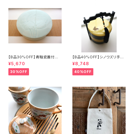
【B品30%OFF】青釉瓷蓋付盒
【B品40%OFF】シノワズリ手提
（蓮の実）
げ三段重「バタフライ」
¥5,670
¥8,748
30%OFF
40%OFF