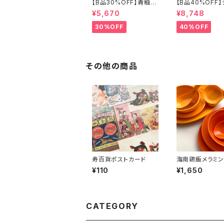
【B品30%OFF】青釉瓷
【B品40%OFF
蓋付盒（蓮の実）
ズリ手提げ三段重
¥5,670
¥8,748
フライ」
30%OFF
40%OFF
その他の商品
寿百貨ポストカード
海南鶏飯メラミン
ト
¥110
¥1,650
CATEGORY