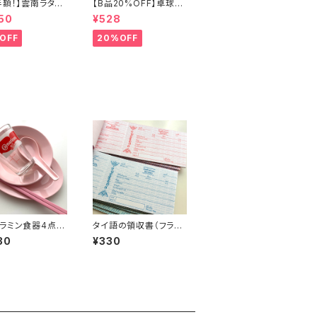
半額！】雲南ラタン
【B品20%OFF】卓球少
ッグ
年レンゲ
50
¥528
OFF
20%OFF
ラミン食器4点セ
タイ語の領収書（フラミ
ンゴNo.2）
30
¥330