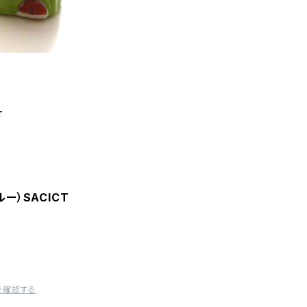
T
ルー）SACICT
を確認する