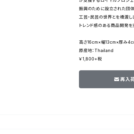
が支援するロイヤルプロジェ
振興のために設立された団体
工芸・民芸の世界とを橋渡し
トレンド感のある商品開発を
高さ16cm×幅13cm×厚み4c
原産地：Thailand
￥1,800+税
再入