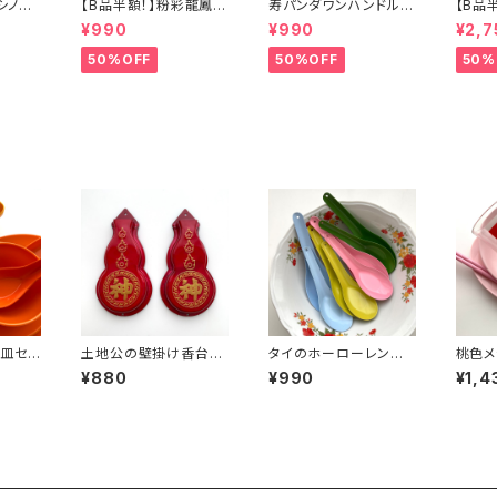
】シノワ
【B品半額！】粉彩龍鳳図
寿パンダワンハンドルバ
【B品
「バタ
蓋碗（80年代景徳鎮デ
ッグ
カゴバ
¥990
¥990
¥2,7
ッドストック）
50%OFF
50%OFF
50%
皿セッ
土地公の壁掛け香台
タイのホーローレンゲ
桃色メ
「神」
セット（ペールカラー）
ット
¥880
¥990
¥1,4