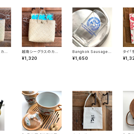
のカゴ
越南シーグラスのカゴ
Bangkok Sausageの
タイ「
バッグS
グラス（80〜90年代タ
ON」
¥1,320
¥1,650
¥1,3
イ制造）