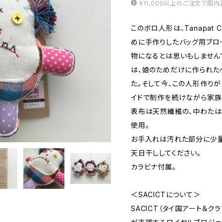
¥11,000以上のご注文で国
このボロ人形は、Tanapat C
めに手作りしたバッグ用ブロ
物になるとは思いもしません
は、娘のためだけに作られた
た。そして今、この人形作り
イドで制作を続けながら家族
表布は天然繊維の、中わたは
使用。
お手入れは汚れた部分に少
天日干ししてください。
カラビナ付属。
＜SACICTについて＞
SACICT（タイ国アート＆