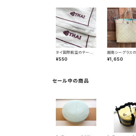
タイ国際航空のテーブ
越南シーグラス
ルクロス
バッグM
¥550
¥1,650
セール中の商品