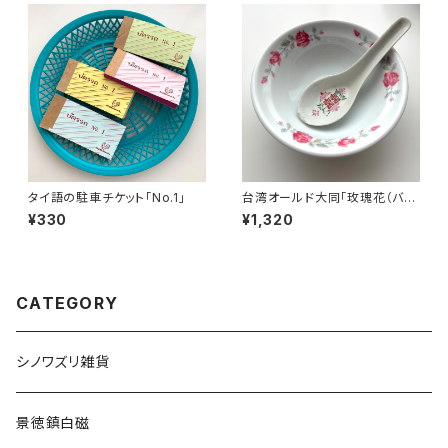
タイ語の駐車チケット「No.1」
台湾オールド大同「玫瑰花（バ
ラ）柄」魯肉飯・鶏肉飯碗
¥330
¥1,320
CATEGORY
シノワズリ雑貨
景徳鎮白磁