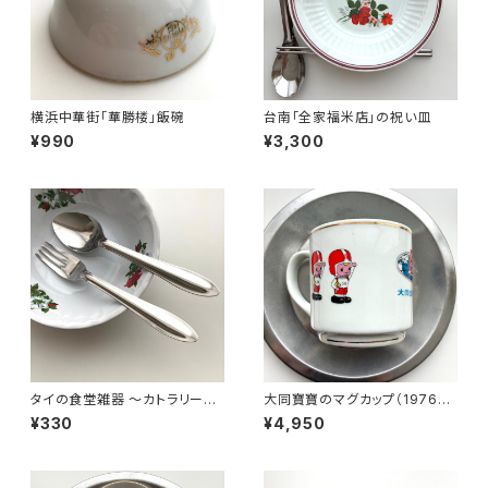
横浜中華街「華勝楼」飯碗
台南「全家福米店」の祝い皿
¥990
¥3,300
タイの食堂雑器 〜カトラリーセ
大同寶寶のマグカップ（1976年
ット〜
製ヴィンテージストック）
¥330
¥4,950