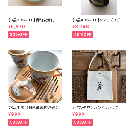
【B品30%OFF】青釉瓷蓋付盒
【B品40%OFF】シノワズリ手提
（蓮の実）
げ三段重「バタフライ」
¥5,670
¥8,748
30%OFF
40%OFF
【B品半額！】粉彩龍鳳図蓋碗（8
寿パンダワンハンドルバッグ
0年代景徳鎮デッドストック）
¥990
¥990
50%OFF
50%OFF