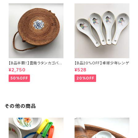
【B品半額！】雲南ラタンカゴバッ
【B品20%OFF】卓球少年レンゲ
グ
¥2,750
¥528
50%OFF
20%OFF
その他の商品