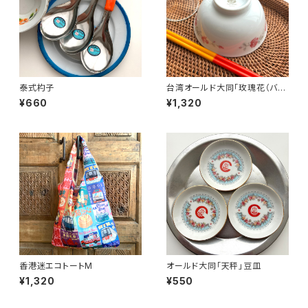
泰式杓子
台湾オールド大同「玫瑰花（バ
ラ）柄」日式碗
¥660
¥1,320
香港迷エコトートM
オールド大同「天秤」豆皿
¥1,320
¥550