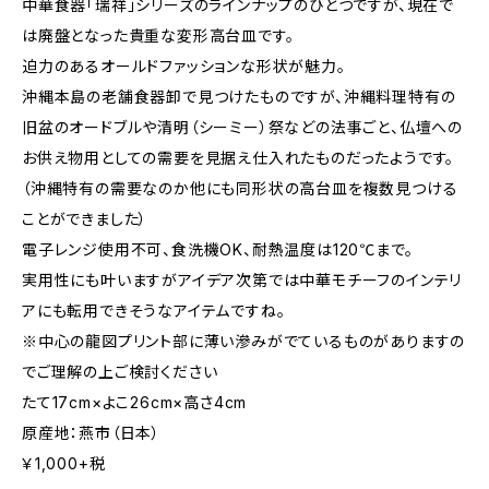
中華食器「瑞祥」シリーズのラインナップのひとつですが、現在で
は廃盤となった貴重な変形高台皿です。
迫力のあるオールドファッションな形状が魅力。
沖縄本島の老舗食器卸で見つけたものですが、沖縄料理特有の
旧盆のオードブルや清明（シーミー）祭などの法事ごと、仏壇への
お供え物用としての需要を見据え仕入れたものだったようです。
（沖縄特有の需要なのか他にも同形状の高台皿を複数見つける
ことができました）
電子レンジ使用不可、食洗機OK、耐熱温度は120℃まで。
実用性にも叶いますがアイデア次第では中華モチーフのインテリ
アにも転用できそうなアイテムですね。
※中心の龍図プリント部に薄い滲みがでているものがありますの
でご理解の上ご検討ください
たて17cm×よこ26cm×高さ4cm
原産地：燕市（日本）
￥1,000+税