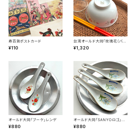
寿百貨ポストカード
台湾オールド大同「玫瑰花（バ
ラ）柄」日式碗
¥110
¥1,320
オールド大同「ブーケ」レンゲ
オールド大同「SANYOロゴ」レ
ンゲ
¥880
¥880