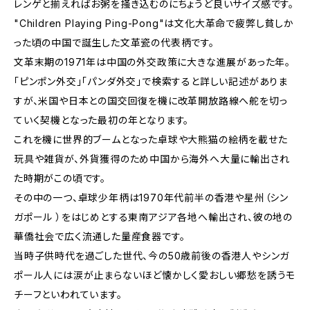
レンゲと揃えればお粥を掻き込むのにちょうど良いサイズ感です。
"Children Playing Ping-Pong"は文化大革命で疲弊し貧しか
った頃の中国で誕生した文革瓷の代表柄です。
文革末期の1971年は中国の外交政策に大きな進展があった年。
「ピンポン外交」「パンダ外交」で検索すると詳しい記述がありま
すが、米国や日本との国交回復を機に改革開放路線へ舵を切っ
ていく契機となった最初の年となります。
これを機に世界的ブームとなった卓球や大熊猫の絵柄を載せた
玩具や雑貨が、外貨獲得のため中国から海外へ大量に輸出され
た時期がこの頃です。
その中の一つ、卓球少年柄は1970年代前半の香港や星州（シン
ガポール ）をはじめとする東南アジア各地へ輸出され、彼の地の
華僑社会で広く流通した量産食器です。
当時子供時代を過ごした世代、今の50歳前後の香港人やシンガ
ポール人には涙が止まらないほど懐かしく愛おしい郷愁を誘うモ
チーフといわれています。