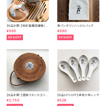
【B品半額！】粉彩龍鳳図蓋碗（8
寿パンダワンハンドルバッグ
0年代景徳鎮デッドストック）
¥990
¥990
50%OFF
50%OFF
【B品半額！】雲南ラタンカゴバッ
【B品20%OFF】卓球少年レンゲ
グ
¥2,750
¥528