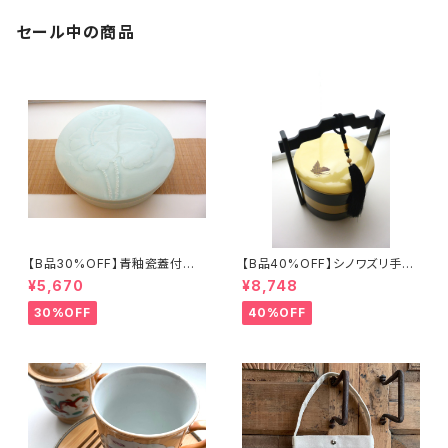
セール中の商品
【B品30%OFF】青釉瓷蓋付盒
【B品40%OFF】シノワズリ手提
（蓮の実）
げ三段重「バタフライ」
¥5,670
¥8,748
30%OFF
40%OFF