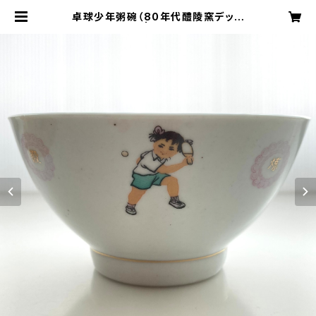
卓球少年粥碗（80年代醴陵窯デッド
ストック） | 旅百貨 寿百貨