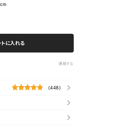
cm
ートに入れる
通報する
(448)