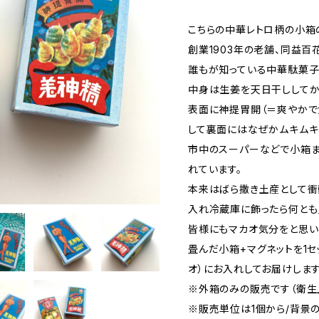
こちらの中華レトロ柄の小箱の
創業1903年の老舗、同益百
誰もが知っている中華駄菓子
中身は生姜を天日干ししてか
表面に神提胃開（＝爽やかで
して裏面にはなぜかムキムキな
市中のスーパーなどで小箱ま
れています。
本来はばら撒き土産として衝
入れ冷蔵庫に飾ったら何とも
皆様にもマカオ気分をと思いお
畳んだ小箱+マグネットを1セ
オ）にお入れしてお届けします
※外箱のみの販売です（衛生
※販売単位は1個から/背景