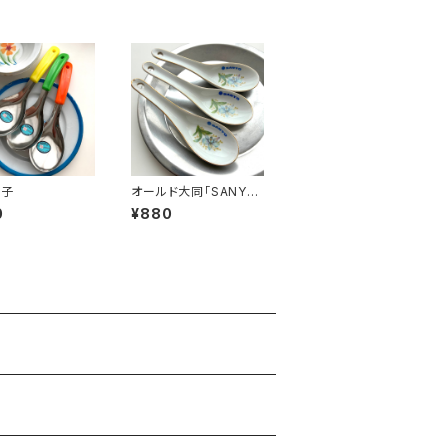
杓子
オールド大同「SANYO
ロゴ」レンゲ
0
¥880