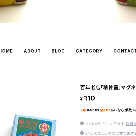
HOME
ABOUT
BLOG
CATEGORY
CONTAC
百年老店「精神薑」マグネ
110
¥
なら
手数
別途送料がかかります。
送料
¥11,000以上のご注文で国