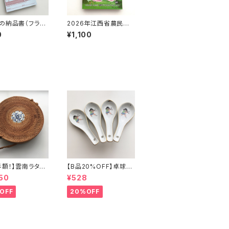
の納品書（フラミ
2026年江西省農民暦
.3）
カレンダー
0
¥1,100
半額！】雲南ラタン
【B品20%OFF】卓球少
ッグ
年レンゲ
50
¥528
OFF
20%OFF