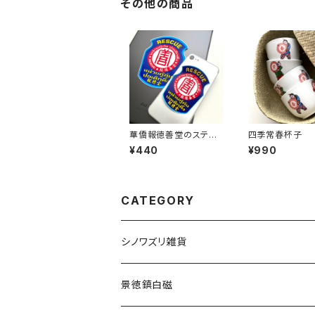
その他の商品
華僑報徳善堂のステッ
四季常春杯子
カー（大小2枚セット）
¥440
¥990
CATEGORY
シノワズリ雑貨
景徳鎮白磁