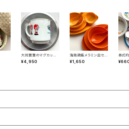
大同寶寶のマグカップ
海南鶏飯メラミン皿セッ
泰式
（1976年製ヴィンテー
ト
¥4,950
¥1,650
¥66
ジストック）