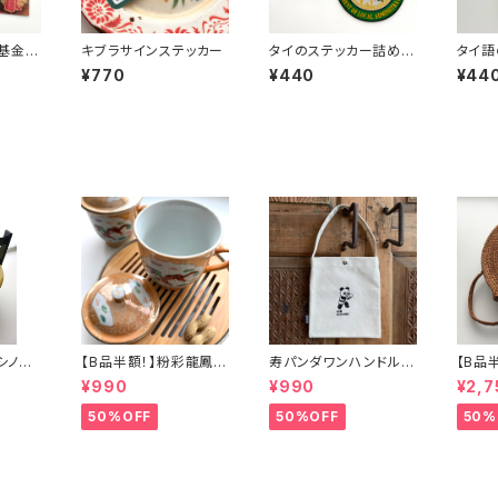
基金」
キブラサインステッカー
タイのステッカー詰め合
タイ語
ト
わせ②
ンゴNo
¥770
¥440
¥44
】シノワ
【B品半額！】粉彩龍鳳図
寿パンダワンハンドルバ
【B品
「バタ
蓋碗（80年代景徳鎮デ
ッグ
カゴバ
¥990
¥990
¥2,7
ッドストック）
50%OFF
50%OFF
50%