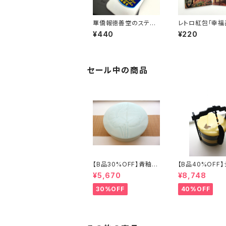
華僑報徳善堂のステッ
レトロ紅包「幸福
カー（大小2枚セット）
「美容基金」セッ
¥440
¥220
セール中の商品
【B品30%OFF】青釉瓷
【B品40%OFF
蓋付盒（蓮の実）
ズリ手提げ三段重
¥5,670
¥8,748
フライ」
30%OFF
40%OFF