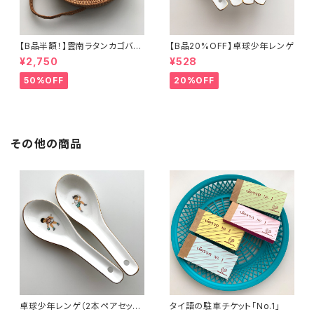
【B品半額！】雲南ラタンカゴバッ
【B品20%OFF】卓球少年レンゲ
グ
¥2,750
¥528
50%OFF
20%OFF
その他の商品
卓球少年レンゲ（2本ペアセット/
タイ語の駐車チケット「No.1」