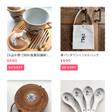
【B品半額！】粉彩龍鳳図蓋碗（8
寿パンダワンハンドルバッグ
0年代景徳鎮デッドストック）
¥990
¥990
50%OFF
50%OFF