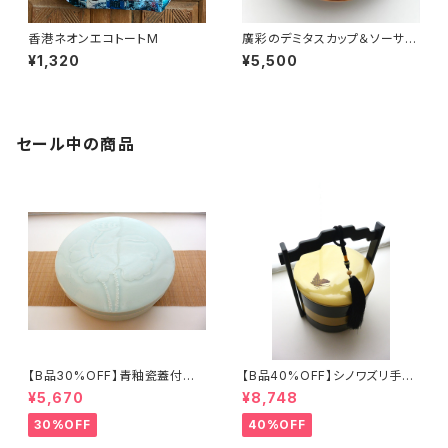
香港ネオンエコトートM
廣彩のデミタスカップ＆ソーサー
（70年代廣彩デッドストック）
¥1,320
¥5,500
セール中の商品
【B品30%OFF】青釉瓷蓋付盒
【B品40%OFF】シノワズリ手提
（蓮の実）
げ三段重「バタフライ」
¥5,670
¥8,748
30%OFF
40%OFF