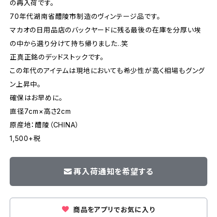
の再入荷です。
70年代湖南省醴陵市制造のヴィンテージ品です。
マカオの日用品店のバックヤードに残る最後の在庫を分厚い埃
の中から選り分けて持ち帰りました..笑
正真正銘のデッドストックです。
この年代のアイテムは現地においても希少性が高く相場もグング
ン上昇中。
確保はお早めに。
直径7cm×高さ2cm
原産地：醴陵（CHINA）
1,500+税
再入荷通知を希望する
商品をアプリでお気に入り