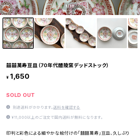
1
/10
囍囍萬寿豆皿（70年代醴陵窯デッドストック）
1,650
¥
SOLD OUT
別途送料がかかります。
送料を確認する
¥11,000以上のご注文で国内送料が無料になります。
印判と彩色による細やかな絵付けの「囍囍萬寿」豆皿、久しぶり