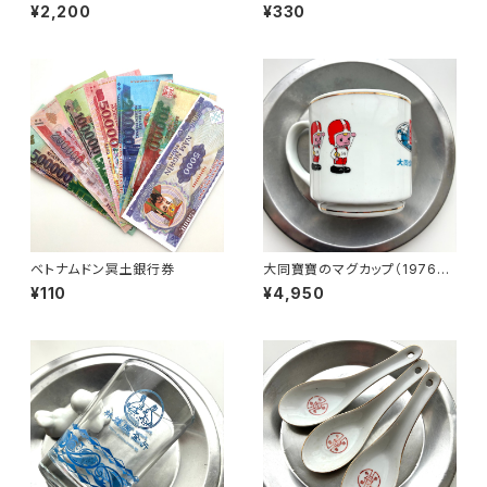
リプロ品）
¥2,200
¥330
ベトナムドン冥土銀行券
大同寶寶のマグカップ（1976年
製ヴィンテージストック）
¥110
¥4,950