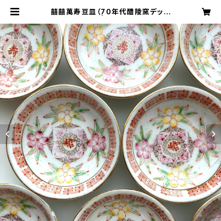
囍囍萬寿豆皿（70年代醴陵窯デッド
ストック） | 旅百貨 寿百貨