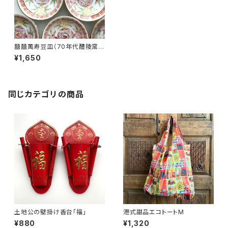
囍囍萬寿豆皿（70年代醴陵窯デ
ッドストック）
¥1,650
同じカテゴリの商品
土地公の壁掛け香台「福」
港式甜品エコトートM
¥880
¥1,320