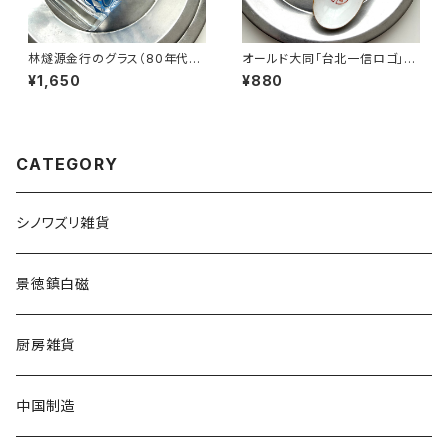
林燧源金行のグラス（80年代タ
オールド大同「台北一信ロゴ」レ
イ制造）
ンゲ
¥1,650
¥880
CATEGORY
シノワズリ雑貨
景徳鎮白磁
厨房雑貨
中国制造