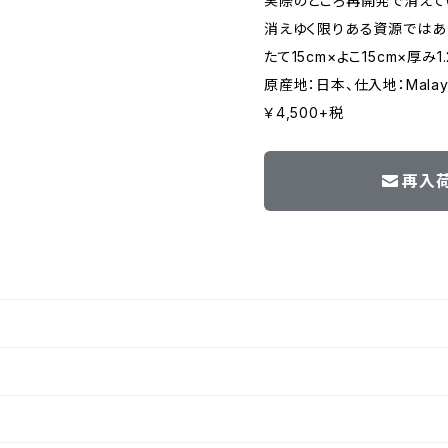
実際のところ再開発で消えて
消えゆく限りある資源ではあり
たて15cm×よこ15cm×厚み1.
原産地：日本、仕入地：Malays
￥4,500+税
再入