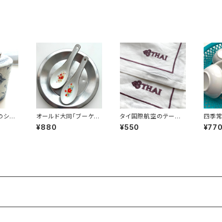
のシノ
オールド大同「ブーケ」
タイ国際航空のテーブ
四季
レンゲ
ルクロス
¥880
¥550
¥77