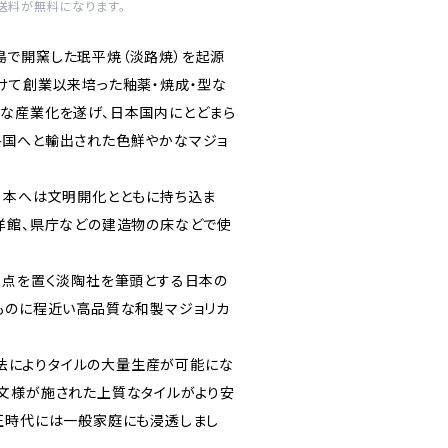
内送料が無料になります。
で開窯した珉平焼（淡路焼）を起源
けて創業以来培った釉薬・焼成・型な
な産業化を遂げ、日本国内にとどまら
各国へと輸出された色鮮やかなマジョ
日本へは文明開化とともに持ち込ま
洋館、県庁などの建造物の床などで使
拠点を置く淡陶社を筆頭とする日本の
ものに程近い高品質な和製マジョリカ
成型法によりタイルの大量生産が可能にな
文様が施された上質なタイルがより安
正時代には一般家庭にも浸透しまし