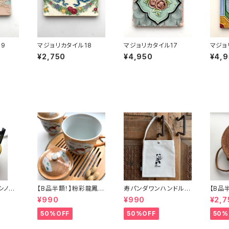
19
マジョリカタイル18
マジョリカタイル17
マジョ
¥2,750
¥4,950
¥4,
】シノワ
【B品半額！】粉彩龍鳳図
寿パンダワンハンドルバ
【B品
「バタ
蓋碗（80年代景徳鎮デ
ッグ
カゴバ
¥990
¥990
¥2,7
ッドストック）
50%OFF
50%OFF
50%