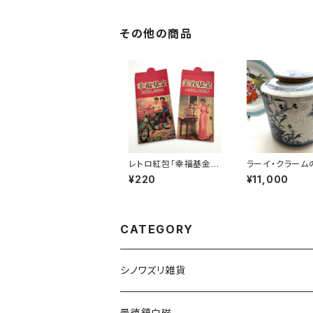
その他の商品
レトロ紅包「幸福基金」
ラーイ・クラーム
「美容基金」セット
ワズリ円筒壺
¥220
¥11,000
CATEGORY
シノワズリ雑貨
景徳鎮白磁