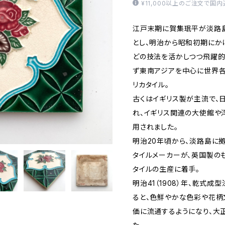
¥11,000以上のご注文で国
江戸末期に賀集珉平が淡路島
とし、明治から昭和初期にか
どの技法を活かしつつ飛躍的
ず東南アジアを中心に世界
リカタイル。
古くはイギリス製が主流で、
れ、イギリス関連の大使館や
用されました。
明治20年頃から、淡路島に
タイルメーカーが、英国製の
タイルの生産に着手。
明治41（1908）年、乾式
ると、色鮮やかな色彩や花柄
価に流通するようになり、大