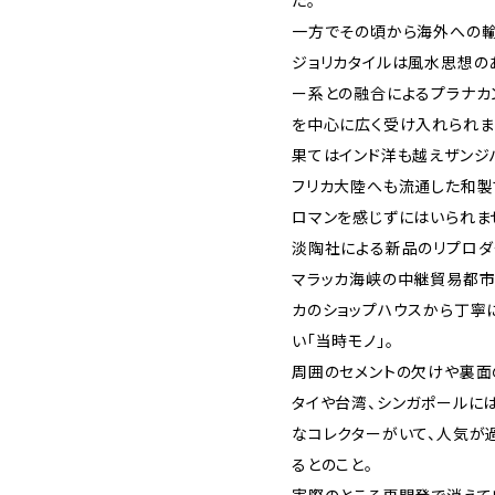
た。
一方でその頃から海外への輸
ジョリカタイルは風水思想の
ー系との融合によるプラナカ
を中心に広く受け入れられま
果てはインド洋も越えザンジ
フリカ大陸へも流通した和製
ロマンを感じずにはいられま
淡陶社による新品のリプロダ
マラッカ海峡の中継貿易都市
カのショップハウスから丁寧
い「当時モノ」。
周囲のセメントの欠けや裏面
タイや台湾、シンガポールに
なコレクターがいて、人気が
るとのこと。