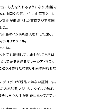
出にも力を入れるようになり、和製マ
ある中国や台湾、さらに中華系とマレ
ン文化が形成された東南アジア諸国
した。
バル島のインド系商人を介して遠くア
マジョリカタイル。
せんね。
クト品も流通していますが、こちらは
として歴史を誇るマレーシア・マラッ
に取り外された約100年前の紛れもな
のデコボコが新品ではない証拠です。
はこれら和製マジョリカタイルの熱心
過熱し日々入手が困難になってきてい