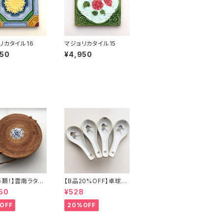
リカタイル16
マジョリカタイル15
950
¥4,950
半額！】雲南ラタン
【B品20%OFF】卓球少
ッグ
年レンゲ
50
¥528
OFF
20%OFF