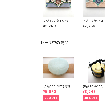
マジョリカタイル20
マジョリカタイル
¥2,750
¥2,750
セール中の商品
【B品30%OFF】青釉瓷
【B品40%OFF
蓋付盒（蓮の実）
ズリ手提げ三段重
¥5,670
¥8,748
フライ」
30%OFF
40%OFF