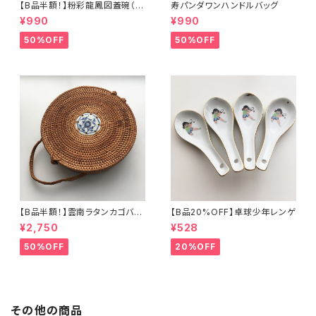
【B品半額！】粉彩龍鳳図蓋碗（8
寿パンダワンハンドルバッグ
0年代景徳鎮デッドストック）
¥990
¥990
50%OFF
50%OFF
【B品半額！】雲南ラタンカゴバッ
【B品20%OFF】卓球少年レンゲ
グ
¥2,750
¥528
50%OFF
20%OFF
その他の商品