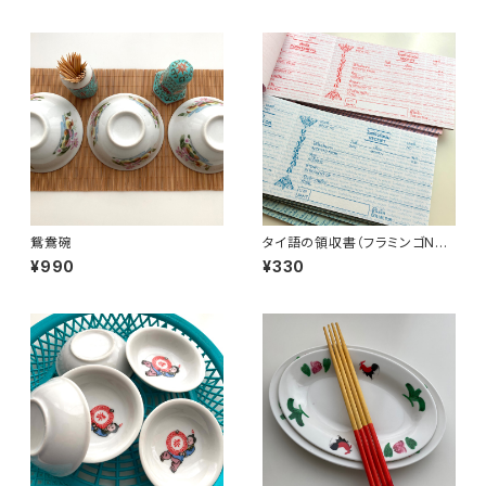
鴛鴦碗
タイ語の領収書（フラミンゴNo.
2）
¥990
¥330