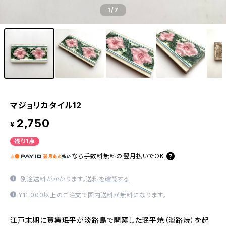
1
/7
マジョリカタイル12
2,750
¥
残り1点
なら
手数料無料の
翌月払いでOK
別途送料がかかります。
送料を確認する
¥11,000以上のご注文で国内送料が無料になります。
江戸末期に賀集珉平が淡路島で開窯した珉平焼（淡路焼）を起