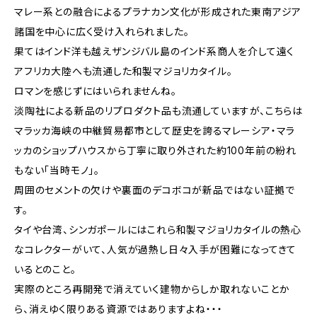
マレー系との融合によるプラナカン文化が形成された東南アジア
諸国を中心に広く受け入れられました。
果てはインド洋も越えザンジバル島のインド系商人を介して遠く
アフリカ大陸へも流通した和製マジョリカタイル。
ロマンを感じずにはいられませんね。
淡陶社による新品のリプロダクト品も流通していますが、こちらは
マラッカ海峡の中継貿易都市として歴史を誇るマレーシア・マラ
ッカのショップハウスから丁寧に取り外された約100年前の紛れ
もない「当時モノ」。
周囲のセメントの欠けや裏面のデコボコが新品ではない証拠で
す。
タイや台湾、シンガポールにはこれら和製マジョリカタイルの熱心
なコレクターがいて、人気が過熱し日々入手が困難になってきて
いるとのこと。
実際のところ再開発で消えていく建物からしか取れないことか
ら、消えゆく限りある資源ではありますよね・・・