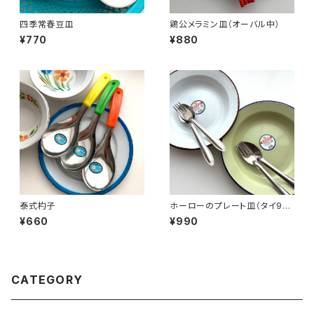
四季常春豆皿
鶏公メラミン皿（オーバル中）
¥770
¥880
泰式杓子
ホーローのプレート皿（タイ90
年代製デッドストック）
¥660
¥990
CATEGORY