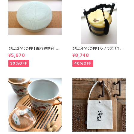
【B品30%OFF】青釉瓷蓋付盒
【B品40%OFF】シノワズリ手提
（蓮の実）
げ三段重「バタフライ」
¥5,670
¥8,748
30%OFF
40%OFF