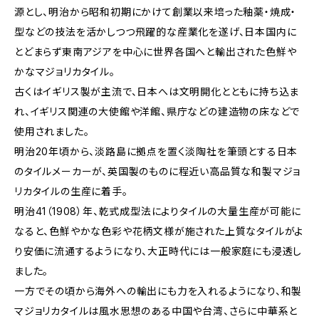
源とし、明治から昭和初期にかけて創業以来培った釉薬・焼成・
型などの技法を活かしつつ飛躍的な産業化を遂げ、日本国内に
とどまらず東南アジアを中心に世界各国へと輸出された色鮮や
かなマジョリカタイル。
古くはイギリス製が主流で、日本へは文明開化とともに持ち込ま
れ、イギリス関連の大使館や洋館、県庁などの建造物の床などで
使用されました。
明治20年頃から、淡路島に拠点を置く淡陶社を筆頭とする日本
のタイルメーカーが、英国製のものに程近い高品質な和製マジョ
リカタイルの生産に着手。
明治41（1908）年、乾式成型法によりタイルの大量生産が可能に
なると、色鮮やかな色彩や花柄文様が施された上質なタイルがよ
り安価に流通するようになり、大正時代には一般家庭にも浸透し
ました。
一方でその頃から海外への輸出にも力を入れるようになり、和製
マジョリカタイルは風水思想のある中国や台湾、さらに中華系と