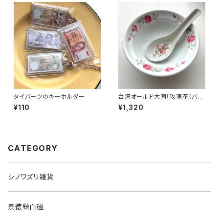
タイバーツのキーホルダー
台湾オールド大同「玫瑰花（バ
ラ）柄」魯肉飯・鶏肉飯碗
¥110
¥1,320
CATEGORY
シノワズリ雑貨
景徳鎮白磁