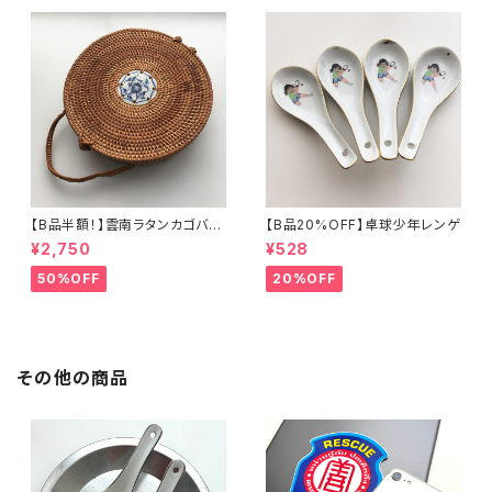
【B品半額！】雲南ラタンカゴバッ
【B品20%OFF】卓球少年レンゲ
グ
¥2,750
¥528
50%OFF
20%OFF
その他の商品