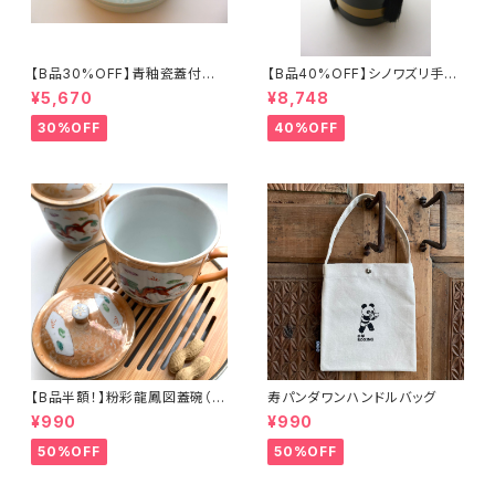
【B品30%OFF】青釉瓷蓋付盒
【B品40%OFF】シノワズリ手提
（蓮の実）
げ三段重「バタフライ」
¥5,670
¥8,748
30%OFF
40%OFF
【B品半額！】粉彩龍鳳図蓋碗（8
寿パンダワンハンドルバッグ
0年代景徳鎮デッドストック）
¥990
¥990
50%OFF
50%OFF