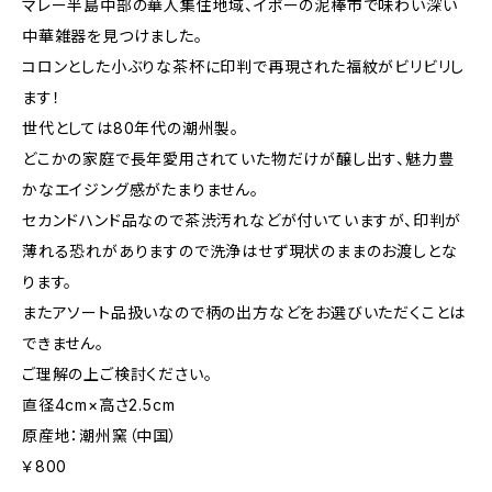
マレー半島中部の華人集住地域、イポーの泥棒市で味わい深い
中華雑器を見つけました。
コロンとした小ぶりな茶杯に印判で再現された福紋がビリビリし
ます！
世代としては80年代の潮州製。
どこかの家庭で長年愛用されていた物だけが醸し出す、魅力豊
かなエイジング感がたまりません。
セカンドハンド品なので茶渋汚れなどが付いていますが、印判が
薄れる恐れがありますので洗浄はせず現状のままのお渡しとな
ります。
またアソート品扱いなので柄の出方などをお選びいただくことは
できません。
ご理解の上ご検討ください。
直径4cm×高さ2.5cm
原産地：潮州窯（中国）
￥800