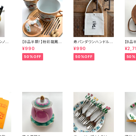
】シノワ
【B品半額！】粉彩龍鳳図
寿パンダワンハンドルバ
【B品
「バタ
蓋碗（80年代景徳鎮デ
ッグ
カゴバ
¥990
¥990
¥2,7
ッドストック）
50%OFF
50%OFF
50%