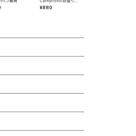
ラミン飯碗
Carnationの目盛り付
きグラス
0
¥880