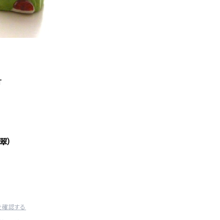
T
翠）
を確認する