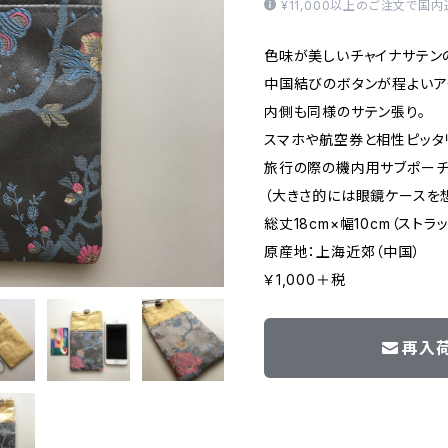
¥11,000以上のご注文で国
色味が美しいチャイナサテン
中国結びのボタンが程よいア
内側も同様のサテン張り。
スマホや航空券と相性ピッタ
旅行の際の機内用サブポーチ
（大きさ的には眼鏡ケースを
総丈18cm×幅10cm（ストラ
原産地：上海近郊（中国）
￥1,000＋税
再入