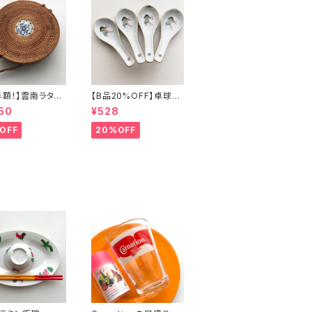
半額！】雲南ラタン
【B品20%OFF】卓球少
ッグ
年レンゲ
50
¥528
OFF
20%OFF