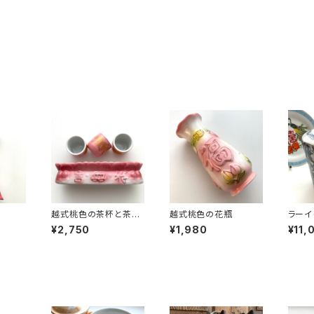
越式桃色の茶杯と茶盤
越式桃色の花瓶
ラーイ
セット
ワズリ
¥2,750
¥1,980
¥11,