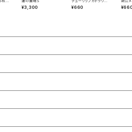
5枚セ
蓮の蓋碗Ｓ
チューリップカトラリー
鶏公メ
セット
¥3,300
¥660
¥66