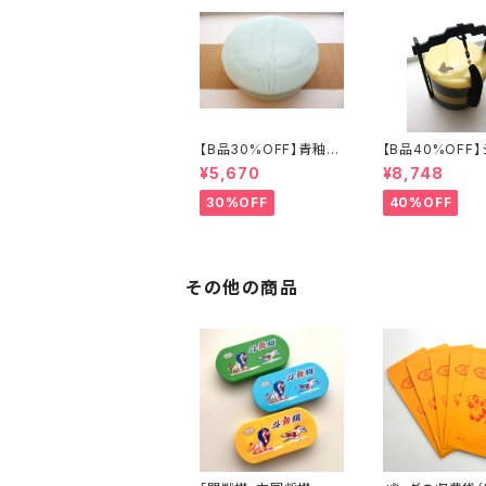
【B品30%OFF】青釉瓷
【B品40%OFF
蓋付盒（蓮の実）
ズリ手提げ三段重
¥5,670
¥8,748
フライ」
30%OFF
40%OFF
その他の商品