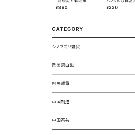
「闘獣棋」中国将棋
パンダの収費袋（
ット）
¥880
¥330
CATEGORY
シノワズリ雑貨
景徳鎮白磁
厨房雑貨
中国制造
中国茶芸