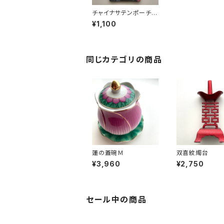
チャイナサテンポーチ
（翡翠）
¥1,100
同じカテゴリの商品
蓮の蓋碗Ｍ
双喜紋燭台
¥3,960
¥2,750
セール中の商品